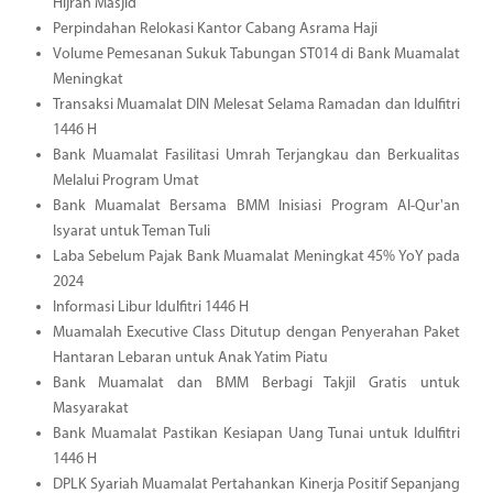
Hijrah Masjid
Perpindahan Relokasi Kantor Cabang Asrama Haji
Volume Pemesanan Sukuk Tabungan ST014 di Bank Muamalat
Meningkat
Transaksi Muamalat DIN Melesat Selama Ramadan dan Idulfitri
1446 H
Bank Muamalat Fasilitasi Umrah Terjangkau dan Berkualitas
Melalui Program Umat
Bank Muamalat Bersama BMM Inisiasi Program Al-Qur'an
Isyarat untuk Teman Tuli
Laba Sebelum Pajak Bank Muamalat Meningkat 45% YoY pada
2024
Informasi Libur Idulfitri 1446 H
Muamalah Executive Class Ditutup dengan Penyerahan Paket
Hantaran Lebaran untuk Anak Yatim Piatu
Bank Muamalat dan BMM Berbagi Takjil Gratis untuk
Masyarakat
Bank Muamalat Pastikan Kesiapan Uang Tunai untuk Idulfitri
1446 H
DPLK Syariah Muamalat Pertahankan Kinerja Positif Sepanjang