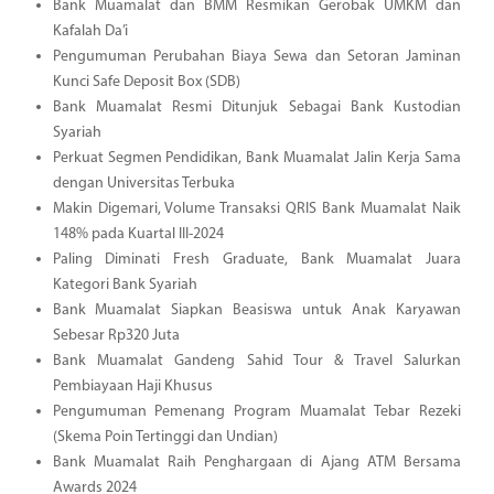
Bank Muamalat dan BMM Resmikan Gerobak UMKM dan
Kafalah Da’i
Pengumuman Perubahan Biaya Sewa dan Setoran Jaminan
Kunci Safe Deposit Box (SDB)
Bank Muamalat Resmi Ditunjuk Sebagai Bank Kustodian
Syariah
Perkuat Segmen Pendidikan, Bank Muamalat Jalin Kerja Sama
dengan Universitas Terbuka
Makin Digemari, Volume Transaksi QRIS Bank Muamalat Naik
148% pada Kuartal III-2024
Paling Diminati Fresh Graduate, Bank Muamalat Juara
Kategori Bank Syariah
Bank Muamalat Siapkan Beasiswa untuk Anak Karyawan
Sebesar Rp320 Juta
Bank Muamalat Gandeng Sahid Tour & Travel Salurkan
Pembiayaan Haji Khusus
Pengumuman Pemenang Program Muamalat Tebar Rezeki
(Skema Poin Tertinggi dan Undian)
Bank Muamalat Raih Penghargaan di Ajang ATM Bersama
Awards 2024