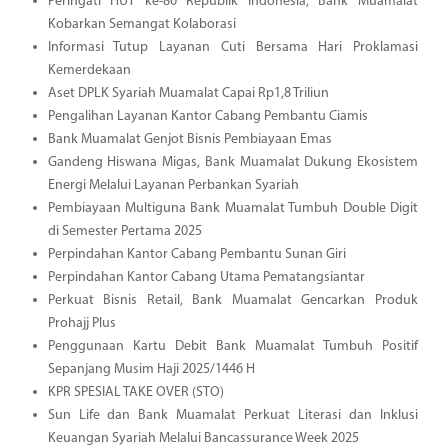
Peringati HUT ke-80 Republik Indonesia, Bank Muamalat
Kobarkan Semangat Kolaborasi
Informasi Tutup Layanan Cuti Bersama Hari Proklamasi
Kemerdekaan
Aset DPLK Syariah Muamalat Capai Rp1,8 Triliun
Pengalihan Layanan Kantor Cabang Pembantu Ciamis
Bank Muamalat Genjot Bisnis Pembiayaan Emas
Gandeng Hiswana Migas, Bank Muamalat Dukung Ekosistem
Energi Melalui Layanan Perbankan Syariah
Pembiayaan Multiguna Bank Muamalat Tumbuh Double Digit
di Semester Pertama 2025
Perpindahan Kantor Cabang Pembantu Sunan Giri
Perpindahan Kantor Cabang Utama Pematangsiantar
Perkuat Bisnis Retail, Bank Muamalat Gencarkan Produk
Prohajj Plus
Penggunaan Kartu Debit Bank Muamalat Tumbuh Positif
Sepanjang Musim Haji 2025/1446 H
KPR SPESIAL TAKE OVER (STO)
Sun Life dan Bank Muamalat Perkuat Literasi dan Inklusi
Keuangan Syariah Melalui Bancassurance Week 2025