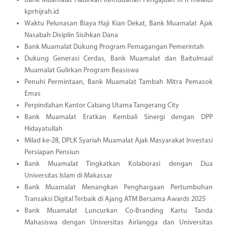
Bank Muamalat Hadirkan Kemudahan Pengajuan KPR melalui
kprhijrah.id
Waktu Pelunasan Biaya Haji Kian Dekat, Bank Muamalat Ajak
Nasabah Disiplin Sisihkan Dana
Bank Muamalat Dukung Program Pemagangan Pemerintah
Dukung Generasi Cerdas, Bank Muamalat dan Baitulmaal
Muamalat Gulirkan Program Beasiswa
Penuhi Permintaan, Bank Muamalat Tambah Mitra Pemasok
Emas
Perpindahan Kantor Cabang Utama Tangerang City
Bank Muamalat Eratkan Kembali Sinergi dengan DPP
Hidayatullah
Milad ke-28, DPLK Syariah Muamalat Ajak Masyarakat Investasi
Persiapan Pensiun
Bank Muamalat Tingkatkan Kolaborasi dengan Dua
Universitas Islam di Makassar
Bank Muamalat Menangkan Penghargaan Pertumbuhan
Transaksi Digital Terbaik di Ajang ATM Bersama Awards 2025
Bank Muamalat Luncurkan Co-Branding Kartu Tanda
Mahasiswa dengan Universitas Airlangga dan Universitas