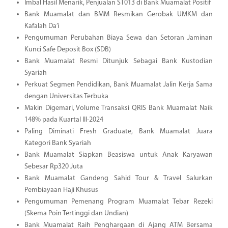
Imbal Hasil Menarik, Penjualan ST013 di Bank Muamalat Positif
Bank Muamalat dan BMM Resmikan Gerobak UMKM dan
Kafalah Da’i
Pengumuman Perubahan Biaya Sewa dan Setoran Jaminan
Kunci Safe Deposit Box (SDB)
Bank Muamalat Resmi Ditunjuk Sebagai Bank Kustodian
Syariah
Perkuat Segmen Pendidikan, Bank Muamalat Jalin Kerja Sama
dengan Universitas Terbuka
Makin Digemari, Volume Transaksi QRIS Bank Muamalat Naik
148% pada Kuartal III-2024
Paling Diminati Fresh Graduate, Bank Muamalat Juara
Kategori Bank Syariah
Bank Muamalat Siapkan Beasiswa untuk Anak Karyawan
Sebesar Rp320 Juta
Bank Muamalat Gandeng Sahid Tour & Travel Salurkan
Pembiayaan Haji Khusus
Pengumuman Pemenang Program Muamalat Tebar Rezeki
(Skema Poin Tertinggi dan Undian)
Bank Muamalat Raih Penghargaan di Ajang ATM Bersama