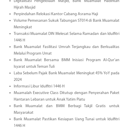
Digitalisasi Pengelolaan Masjid, Bank Muamalat Hadirkan
Hijrah Masjid
Perpindahan Relokasi Kantor Cabang Asrama Haji
Volume Pemesanan Sukuk Tabungan ST014 di Bank Muamalat
Meningkat
Transaksi Muamalat DIN Melesat Selama Ramadan dan Idulfitri
1446 H
Bank Muamalat Fasilitasi Umrah Terjangkau dan Berkualitas
Melalui Program Umat
Bank Muamalat Bersama BMM Inisiasi Program Al-Qur'an
Isyarat untuk Teman Tuli
Laba Sebelum Pajak Bank Muamalat Meningkat 45% YoY pada
2024
Informasi Libur Idulfitri 1446 H
Muamalah Executive Class Ditutup dengan Penyerahan Paket
Hantaran Lebaran untuk Anak Yatim Piatu
Bank Muamalat dan BMM Berbagi Takjil Gratis untuk
Masyarakat
Bank Muamalat Pastikan Kesiapan Uang Tunai untuk Idulfitri
1446 H