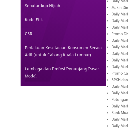
Daily Mark
Seputar Ayo Hijrah
Makin Di
Daily Mark
Kode Etik
Daily Mark
Daily Mark
CSR
Promo Dis
Daily Mark
Perlakuan Kesetaraan Konsumen Secara
Daily Mark
Daily Mark
Adil (untuk Cabang Kuala Lumpur)
Daily Mark
Daily Mark
Lembaga dan Profesi Penunjang Pasar
Promo Cas
Modal
BPKH dan
Daily Mark
Daily Mark
Potongan 
Daily Mark
Bank Muam
Daily Mark
Daily Mark