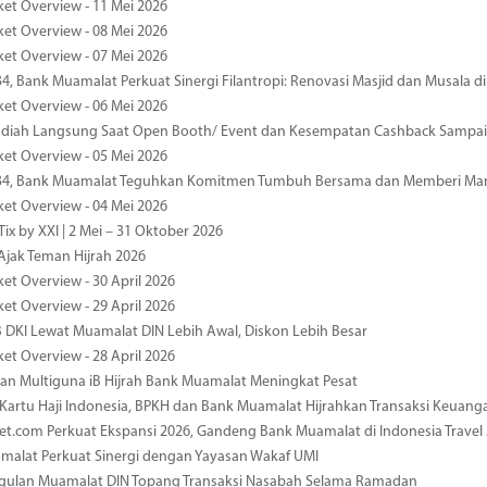
ket Overview - 11 Mei 2026
ket Overview - 08 Mei 2026
ket Overview - 07 Mei 2026
34, Bank Muamalat Perkuat Sinergi Filantropi: Renovasi Masjid dan Musala 
ket Overview - 06 Mei 2026
diah Langsung Saat Open Booth/ Event dan Kesempatan Cashback Sampai
ket Overview - 05 Mei 2026
-34, Bank Muamalat Teguhkan Komitmen Tumbuh Bersama dan Memberi Ma
ket Overview - 04 Mei 2026
ix by XXI | 2 Mei – 31 Oktober 2026
jak Teman Hijrah 2026
ket Overview - 30 April 2026
ket Overview - 29 April 2026
 DKI Lewat Muamalat DIN Lebih Awal, Diskon Lebih Besar
ket Overview - 28 April 2026
n Multiguna iB Hijrah Bank Muamalat Meningkat Pesat
Kartu Haji Indonesia, BPKH dan Bank Muamalat Hijrahkan Transaksi Keuan
et.com Perkuat Ekspansi 2026, Gandeng Bank Muamalat di Indonesia Trave
malat Perkuat Sinergi dengan Yayasan Wakaf UMI
ggulan Muamalat DIN Topang Transaksi Nasabah Selama Ramadan