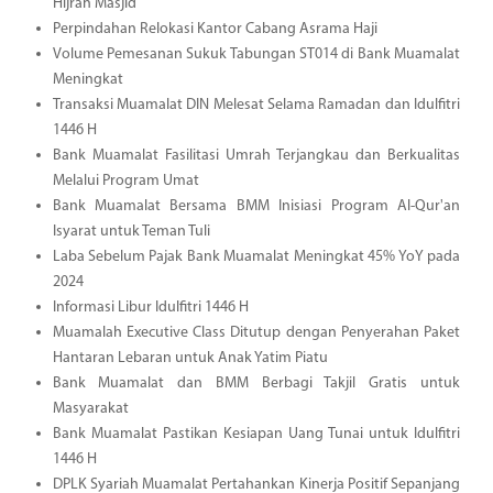
Hijrah Masjid
Perpindahan Relokasi Kantor Cabang Asrama Haji
Volume Pemesanan Sukuk Tabungan ST014 di Bank Muamalat
Meningkat
Transaksi Muamalat DIN Melesat Selama Ramadan dan Idulfitri
1446 H
Bank Muamalat Fasilitasi Umrah Terjangkau dan Berkualitas
Melalui Program Umat
Bank Muamalat Bersama BMM Inisiasi Program Al-Qur'an
Isyarat untuk Teman Tuli
Laba Sebelum Pajak Bank Muamalat Meningkat 45% YoY pada
2024
Informasi Libur Idulfitri 1446 H
Muamalah Executive Class Ditutup dengan Penyerahan Paket
Hantaran Lebaran untuk Anak Yatim Piatu
Bank Muamalat dan BMM Berbagi Takjil Gratis untuk
Masyarakat
Bank Muamalat Pastikan Kesiapan Uang Tunai untuk Idulfitri
1446 H
DPLK Syariah Muamalat Pertahankan Kinerja Positif Sepanjang