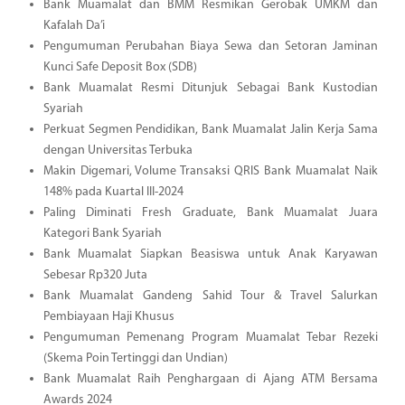
Bank Muamalat dan BMM Resmikan Gerobak UMKM dan
Kafalah Da’i
Pengumuman Perubahan Biaya Sewa dan Setoran Jaminan
Kunci Safe Deposit Box (SDB)
Bank Muamalat Resmi Ditunjuk Sebagai Bank Kustodian
Syariah
Perkuat Segmen Pendidikan, Bank Muamalat Jalin Kerja Sama
dengan Universitas Terbuka
Makin Digemari, Volume Transaksi QRIS Bank Muamalat Naik
148% pada Kuartal III-2024
Paling Diminati Fresh Graduate, Bank Muamalat Juara
Kategori Bank Syariah
Bank Muamalat Siapkan Beasiswa untuk Anak Karyawan
Sebesar Rp320 Juta
Bank Muamalat Gandeng Sahid Tour & Travel Salurkan
Pembiayaan Haji Khusus
Pengumuman Pemenang Program Muamalat Tebar Rezeki
(Skema Poin Tertinggi dan Undian)
Bank Muamalat Raih Penghargaan di Ajang ATM Bersama
Awards 2024