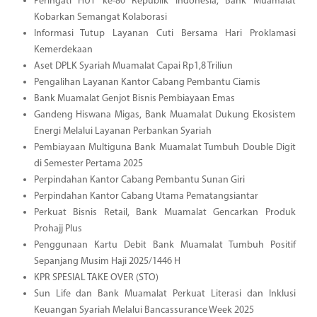
Peringati HUT ke-80 Republik Indonesia, Bank Muamalat
Kobarkan Semangat Kolaborasi
Informasi Tutup Layanan Cuti Bersama Hari Proklamasi
Kemerdekaan
Aset DPLK Syariah Muamalat Capai Rp1,8 Triliun
Pengalihan Layanan Kantor Cabang Pembantu Ciamis
Bank Muamalat Genjot Bisnis Pembiayaan Emas
Gandeng Hiswana Migas, Bank Muamalat Dukung Ekosistem
Energi Melalui Layanan Perbankan Syariah
Pembiayaan Multiguna Bank Muamalat Tumbuh Double Digit
di Semester Pertama 2025
Perpindahan Kantor Cabang Pembantu Sunan Giri
Perpindahan Kantor Cabang Utama Pematangsiantar
Perkuat Bisnis Retail, Bank Muamalat Gencarkan Produk
Prohajj Plus
Penggunaan Kartu Debit Bank Muamalat Tumbuh Positif
Sepanjang Musim Haji 2025/1446 H
KPR SPESIAL TAKE OVER (STO)
Sun Life dan Bank Muamalat Perkuat Literasi dan Inklusi
Keuangan Syariah Melalui Bancassurance Week 2025