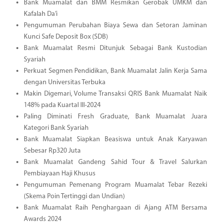
Bank Muamalat dan BMM Resmikan Gerobak UMKM dan
Kafalah Da’i
Pengumuman Perubahan Biaya Sewa dan Setoran Jaminan
Kunci Safe Deposit Box (SDB)
Bank Muamalat Resmi Ditunjuk Sebagai Bank Kustodian
Syariah
Perkuat Segmen Pendidikan, Bank Muamalat Jalin Kerja Sama
dengan Universitas Terbuka
Makin Digemari, Volume Transaksi QRIS Bank Muamalat Naik
148% pada Kuartal III-2024
Paling Diminati Fresh Graduate, Bank Muamalat Juara
Kategori Bank Syariah
Bank Muamalat Siapkan Beasiswa untuk Anak Karyawan
Sebesar Rp320 Juta
Bank Muamalat Gandeng Sahid Tour & Travel Salurkan
Pembiayaan Haji Khusus
Pengumuman Pemenang Program Muamalat Tebar Rezeki
(Skema Poin Tertinggi dan Undian)
Bank Muamalat Raih Penghargaan di Ajang ATM Bersama
Awards 2024