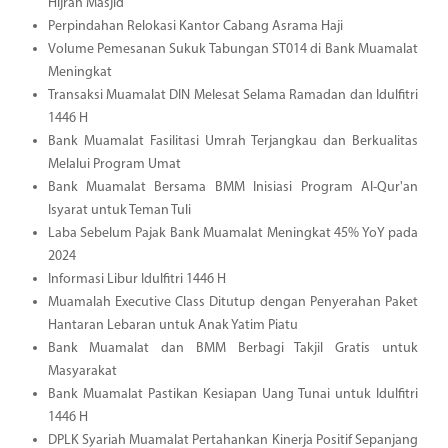
Hijrah Masjid
Perpindahan Relokasi Kantor Cabang Asrama Haji
Volume Pemesanan Sukuk Tabungan ST014 di Bank Muamalat
Meningkat
Transaksi Muamalat DIN Melesat Selama Ramadan dan Idulfitri
1446 H
Bank Muamalat Fasilitasi Umrah Terjangkau dan Berkualitas
Melalui Program Umat
Bank Muamalat Bersama BMM Inisiasi Program Al-Qur'an
Isyarat untuk Teman Tuli
Laba Sebelum Pajak Bank Muamalat Meningkat 45% YoY pada
2024
Informasi Libur Idulfitri 1446 H
Muamalah Executive Class Ditutup dengan Penyerahan Paket
Hantaran Lebaran untuk Anak Yatim Piatu
Bank Muamalat dan BMM Berbagi Takjil Gratis untuk
Masyarakat
Bank Muamalat Pastikan Kesiapan Uang Tunai untuk Idulfitri
1446 H
DPLK Syariah Muamalat Pertahankan Kinerja Positif Sepanjang