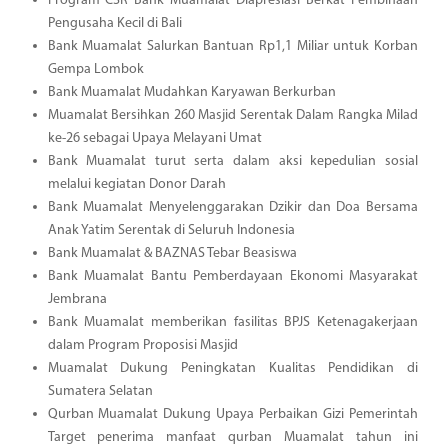
Program CSR Bank Muamalat Diapresiasi Berkat Pembinaan
Pengusaha Kecil di Bali
Bank Muamalat Salurkan Bantuan Rp1,1 Miliar untuk Korban
Gempa Lombok
Bank Muamalat Mudahkan Karyawan Berkurban
Muamalat Bersihkan 260 Masjid Serentak Dalam Rangka Milad
ke-26 sebagai Upaya Melayani Umat
Bank Muamalat turut serta dalam aksi kepedulian sosial
melalui kegiatan Donor Darah
Bank Muamalat Menyelenggarakan Dzikir dan Doa Bersama
Anak Yatim Serentak di Seluruh Indonesia
Bank Muamalat & BAZNAS Tebar Beasiswa
Bank Muamalat Bantu Pemberdayaan Ekonomi Masyarakat
Jembrana
Bank Muamalat memberikan fasilitas BPJS Ketenagakerjaan
dalam Program Proposisi Masjid
Muamalat Dukung Peningkatan Kualitas Pendidikan di
Sumatera Selatan
Qurban Muamalat Dukung Upaya Perbaikan Gizi Pemerintah
Target penerima manfaat qurban Muamalat tahun ini