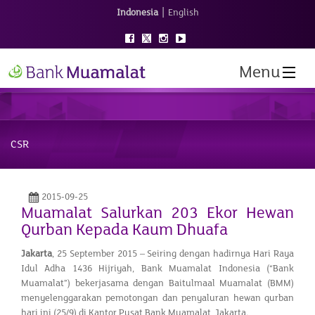
|
Indonesia
English
Menu
CSR
2015-09-25
Muamalat Salurkan 203 Ekor Hewan
Qurban Kepada Kaum Dhuafa
Jakarta
, 25 September 2015 – Seiring dengan hadirnya Hari Raya
Idul Adha 1436 Hijriyah, Bank Muamalat Indonesia (“Bank
Muamalat”) bekerjasama dengan Baitulmaal Muamalat (BMM)
menyelenggarakan pemotongan dan penyaluran hewan qurban
hari ini (25/9) di Kantor Pusat Bank Muamalat, Jakarta.