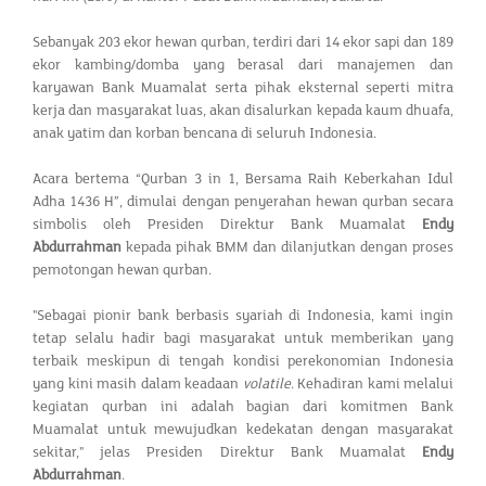
Sebanyak 203 ekor hewan qurban, terdiri dari 14 ekor sapi dan 189
ekor kambing/domba yang berasal dari manajemen dan
karyawan Bank Muamalat serta pihak eksternal seperti mitra
kerja dan masyarakat luas, akan disalurkan kepada kaum dhuafa,
anak yatim dan korban bencana di seluruh Indonesia.
Acara bertema “Qurban 3 in 1, Bersama Raih Keberkahan Idul
Adha 1436 H”, dimulai dengan penyerahan hewan qurban secara
simbolis oleh Presiden Direktur Bank Muamalat
Endy
Abdurrahman
kepada pihak BMM dan dilanjutkan dengan proses
pemotongan hewan qurban.
"Sebagai pionir bank berbasis syariah di Indonesia, kami ingin
tetap selalu hadir bagi masyarakat untuk memberikan yang
terbaik meskipun di tengah kondisi perekonomian Indonesia
yang kini masih dalam keadaan
volatile
. Kehadiran kami melalui
kegiatan qurban ini adalah bagian dari komitmen Bank
Muamalat untuk mewujudkan kedekatan dengan masyarakat
sekitar," jelas Presiden Direktur Bank Muamalat
Endy
Abdurrahman
.