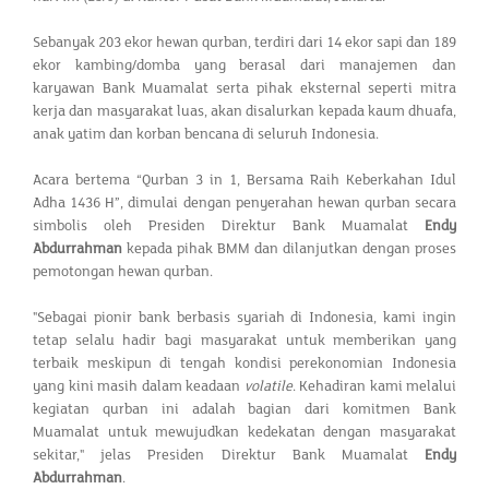
Sebanyak 203 ekor hewan qurban, terdiri dari 14 ekor sapi dan 189
ekor kambing/domba yang berasal dari manajemen dan
karyawan Bank Muamalat serta pihak eksternal seperti mitra
kerja dan masyarakat luas, akan disalurkan kepada kaum dhuafa,
anak yatim dan korban bencana di seluruh Indonesia.
Acara bertema “Qurban 3 in 1, Bersama Raih Keberkahan Idul
Adha 1436 H”, dimulai dengan penyerahan hewan qurban secara
simbolis oleh Presiden Direktur Bank Muamalat
Endy
Abdurrahman
kepada pihak BMM dan dilanjutkan dengan proses
pemotongan hewan qurban.
"Sebagai pionir bank berbasis syariah di Indonesia, kami ingin
tetap selalu hadir bagi masyarakat untuk memberikan yang
terbaik meskipun di tengah kondisi perekonomian Indonesia
yang kini masih dalam keadaan
volatile
. Kehadiran kami melalui
kegiatan qurban ini adalah bagian dari komitmen Bank
Muamalat untuk mewujudkan kedekatan dengan masyarakat
sekitar," jelas Presiden Direktur Bank Muamalat
Endy
Abdurrahman
.