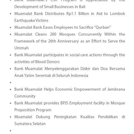
Bank Muamalat's CSR Program is Appreciated by the
Development of Small Businesses in Bali
Muamalat Bank Distributes Rp1.1 Billion in Aid to Lombok
Earthquake Victims
Muamalat Bank Eases Employees to Sacrifice "Qurban"
Muamalat Cleans 260 Mosques Concurrently Within the
Framework of the 26th Anniversary as an Effort to Serve the
Ummah
Bank Muamalat participates in social care actions through the
activities of Blood Donors
Bank Muamalat Menyelenggarakan Dzikir dan Doa Bersama
Anak Yatim Serentak di Seluruh Indonesia
Bank Muamalat Helps Economic Empowerment of Jembrana
Community
Bank Muamalat provides BPJS Employment facility in Mosque
Proposition Program
Muamalat Dukung Peningkatan Kualitas Pendidikan di
Sumatera Selatan