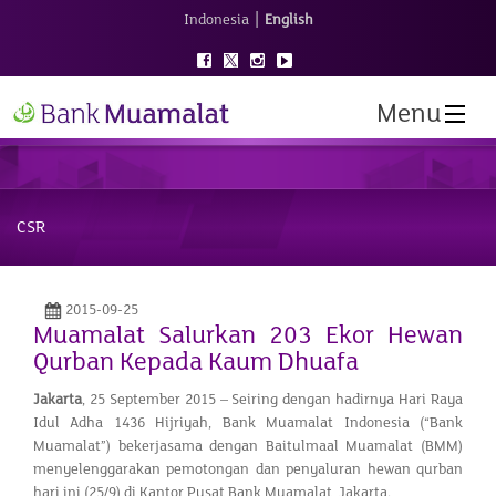
|
Indonesia
English
Menu
CSR
2015-09-25
Muamalat Salurkan 203 Ekor Hewan
Qurban Kepada Kaum Dhuafa
Jakarta
, 25 September 2015 – Seiring dengan hadirnya Hari Raya
Idul Adha 1436 Hijriyah, Bank Muamalat Indonesia (“Bank
Muamalat”) bekerjasama dengan Baitulmaal Muamalat (BMM)
menyelenggarakan pemotongan dan penyaluran hewan qurban
hari ini (25/9) di Kantor Pusat Bank Muamalat, Jakarta.