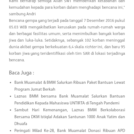
Kami berharap semoga Allah SWT memberikan ketabahan dan
kemudahan kepada para korban dalam menghadapi bencana ini,”
sambung Andri
Bencana gempa yang terjadi pada tanggal 7 Desember 2016 pukul
05.03 WIB mengakibatkan kerusakan pada rumah-rumah warga
dan berbagai fasilitas umum, serta menimbulkan banyak korban
jiwa dan luka-luka. Setidaknya, sebanyak 102 korban meninggal
dunia akibat gempa berkekuatan 6,4 skala
richter
ini, dan baru 95
korban jiwa yang teridentifikasi oleh tim SAR di lokasi terjadinya
bencana.
Baca Juga :
Bank Muamalat & BMM Salurkan Ribuan Paket Bantuan Lewat
Program Jumat Berkah
Laznas BMM bersama Bank Muamalat Salurkan Bantuan
Pendidikan Kepada Mahasiswa UNTIRTA di Tengah Pandemi
Sambut Hari Kemenangan, Laznas BMM Berkolaborasi
Bersama DKM Istiqlal Adakan Santunan 1000 Anak Yatim dan
Dhuafa
Peringati Milad Ke-28, Bank Muamalat Donasi Ribuan APD