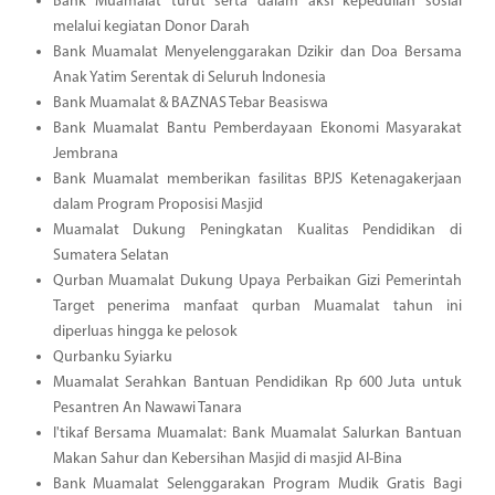
Bank Muamalat turut serta dalam aksi kepedulian sosial
melalui kegiatan Donor Darah
Bank Muamalat Menyelenggarakan Dzikir dan Doa Bersama
Anak Yatim Serentak di Seluruh Indonesia
Bank Muamalat & BAZNAS Tebar Beasiswa
Bank Muamalat Bantu Pemberdayaan Ekonomi Masyarakat
Jembrana
Bank Muamalat memberikan fasilitas BPJS Ketenagakerjaan
dalam Program Proposisi Masjid
Muamalat Dukung Peningkatan Kualitas Pendidikan di
Sumatera Selatan
Qurban Muamalat Dukung Upaya Perbaikan Gizi Pemerintah
Target penerima manfaat qurban Muamalat tahun ini
diperluas hingga ke pelosok
Qurbanku Syiarku
Muamalat Serahkan Bantuan Pendidikan Rp 600 Juta untuk
Pesantren An Nawawi Tanara
I'tikaf Bersama Muamalat: Bank Muamalat Salurkan Bantuan
Makan Sahur dan Kebersihan Masjid di masjid Al-Bina
Bank Muamalat Selenggarakan Program Mudik Gratis Bagi