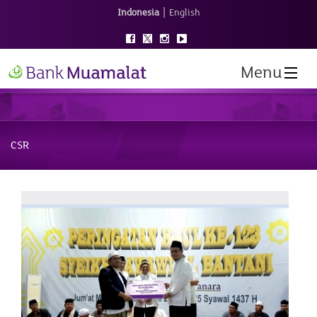
|
Indonesia
English
Menu
CSR