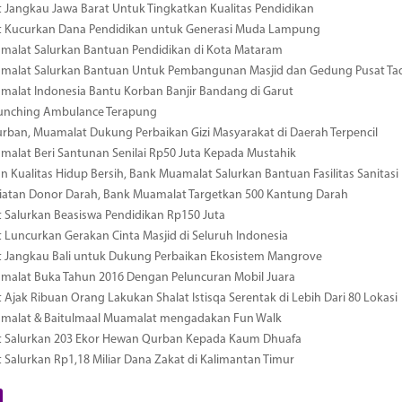
Jangkau Jawa Barat Untuk Tingkatkan Kualitas Pendidikan
 Kucurkan Dana Pendidikan untuk Generasi Muda Lampung
malat Salurkan Bantuan Pendidikan di Kota Mataram
malat Salurkan Bantuan Untuk Pembangunan Masjid dan Gedung Pusat Tad
alat Indonesia Bantu Korban Banjir Bandang di Garut
unching Ambulance Terapung
urban, Muamalat Dukung Perbaikan Gizi Masyarakat di Daerah Terpencil
alat Beri Santunan Senilai Rp50 Juta Kepada Mustahik
n Kualitas Hidup Bersih, Bank Muamalat Salurkan Bantuan Fasilitas Sanita
iatan Donor Darah, Bank Muamalat Targetkan 500 Kantung Darah
Salurkan Beasiswa Pendidikan Rp150 Juta
Luncurkan Gerakan Cinta Masjid di Seluruh Indonesia
 Jangkau Bali untuk Dukung Perbaikan Ekosistem Mangrove
malat Buka Tahun 2016 Dengan Peluncuran Mobil Juara
Ajak Ribuan Orang Lakukan Shalat Istisqa Serentak di Lebih Dari 80 Lokasi
malat & Baitulmaal Muamalat mengadakan Fun Walk
 Salurkan 203 Ekor Hewan Qurban Kepada Kaum Dhuafa
Salurkan Rp1,18 Miliar Dana Zakat di Kalimantan Timur