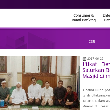
Consumer &
Ente
Retail Banking
Ban
CSR
2017-06-22
I'tikaf 
Salurkan 
Masjid di m
Alhamdulillah pa
telah dilaksanaka
Jakarta. Dalam aca
Muamalat beker