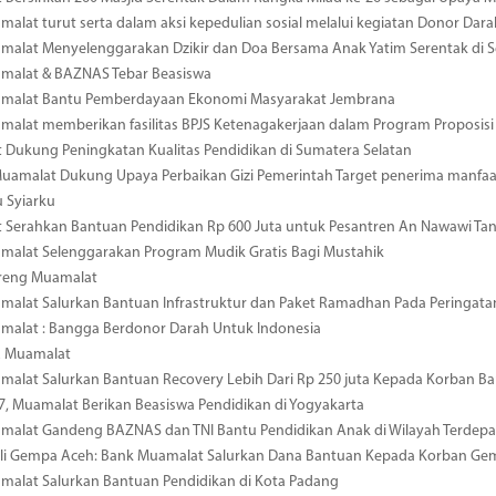
alat turut serta dalam aksi kepedulian sosial melalui kegiatan Donor Dara
alat Menyelenggarakan Dzikir dan Doa Bersama Anak Yatim Serentak di S
malat & BAZNAS Tebar Beasiswa
malat Bantu Pemberdayaan Ekonomi Masyarakat Jembrana
alat memberikan fasilitas BPJS Ketenagakerjaan dalam Program Proposisi
Dukung Peningkatan Kualitas Pendidikan di Sumatera Selatan
amalat Dukung Upaya Perbaikan Gizi Pemerintah Target penerima manfaat
 Syiarku
 Serahkan Bantuan Pendidikan Rp 600 Juta untuk Pesantren An Nawawi Ta
malat Selenggarakan Program Mudik Gratis Bagi Mustahik
reng Muamalat
alat Salurkan Bantuan Infrastruktur dan Paket Ramadhan Pada Peringata
malat : Bangga Berdonor Darah Untuk Indonesia
R Muamalat
alat Salurkan Bantuan Recovery Lebih Dari Rp 250 juta Kepada Korban Ba
7, Muamalat Berikan Beasiswa Pendidikan di Yogyakarta
malat Gandeng BAZNAS dan TNI Bantu Pendidikan Anak di Wilayah Terdepa
uli Gempa Aceh: Bank Muamalat Salurkan Dana Bantuan Kepada Korban Ge
malat Salurkan Bantuan Pendidikan di Kota Padang