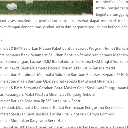
memberikan bantu
untuk masjid ters
kegiatan tanggung
antu sesama.
Semoga pemberian bantuan tersebut dapat memberi makn
dekat dengan dengan masyarakat serta ikut berpartisipasi dalam berbagi dan
 :
malat & BMM Salurkan Ribuan Paket Bantuan Lewat Program Jumat Berkah
MM bersama Bank Muamalat Salurkan Bantuan Pendidikan Kepada Mahasis
ari Kemenangan, Laznas BMM Berkolaborasi Bersama DKM Istiqlal Adakan 
 Milad Ke-28, Bank Muamalat Donasi Ribuan APD untuk Tenaga Medis
alat dan Baitulmaal Muamalat Salurkan Bantuan Beasiswa Kepada 27 Hafid
malat Serahkan Bantuan Operasional kepada Baitulmaal Muamalat
malat & BMM Bersama Gerakan Pakai Masker Gelar Sosialisasi Penggunaan
rasi Keuangan, Mobil Prestasi Muamalat Kunjungi Sekolah
alat Berikan Beasiswa Rp360 Juta untuk Santri
SR Bank Muamalat Diapresiasi Berkat Pembinaan Pengusaha Kecil di Bali
malat Salurkan Bantuan Rp1,1 Miliar untuk Korban Gempa Lombok
malat Mudahkan Karyawan Berkurban
Bersihkan 260 Masjid Serentak Dalam Rangka Milad ke-26 sebagai Upaya 