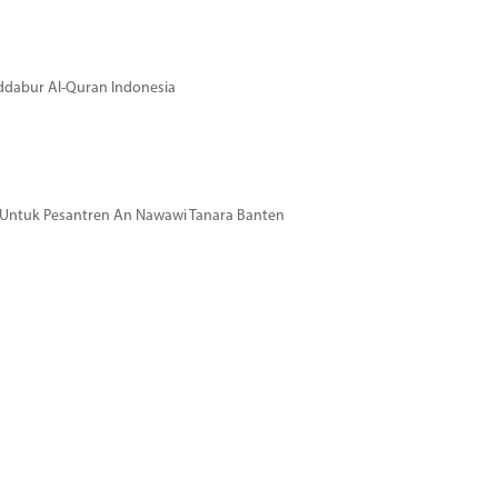
dabur Al-Quran Indonesia
si Untuk Pesantren An Nawawi Tanara Banten