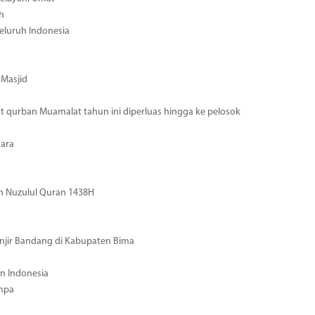
h
eluruh Indonesia
 Masjid
 qurban Muamalat tahun ini diperluas hingga ke pelosok
nara
n Nuzulul Quran 1438H
njir Bandang di Kabupaten Bima
n Indonesia
mpa