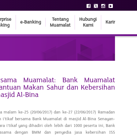
rprise
Tentang
Hubungi
e-Banking
Karir
king
Muamalat
Kami
Bersama Muamalat: Bank Muamalat
Bantuan Makan Sahur dan Kebersihan
asjid Al-Bina
da malam ke-25 (20/06/2017) dan ke-27 (22/06/2017) Ramadan
n i'tikaf bersama Bank Muamalat di masjid Al-Bina Senayan-
ra i'tikaf yang dihadiri oleh lebih dari 1000 peserta ini, Bank
jasama dengan BMM dan penyedia jasa kebersihan ISS