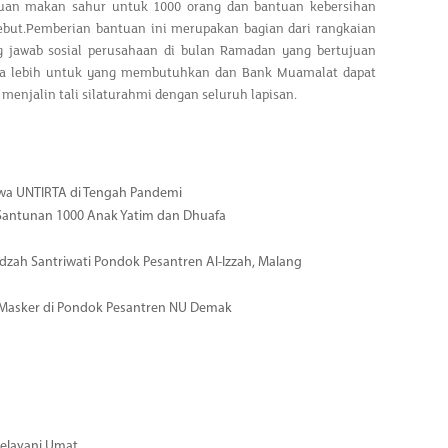
an makan sahur untuk 1000 orang dan bantuan kebersihan
ebut.Pemberian bantuan ini merupakan bagian dari rangkaian
 jawab sosial peru
sahaan di bulan Ramadan yang bertujuan
a lebih untuk yang membutuhkan dan Bank Muamalat dapat
 menjalin tali silaturahmi dengan seluruh lapisan.
wa UNTIRTA di Tengah Pandemi
Santunan 1000 Anak Yatim dan Dhuafa
zah Santriwati Pondok Pesantren Al-Izzah, Malang
 Masker di Pondok Pesantren NU Demak
Melayani Umat