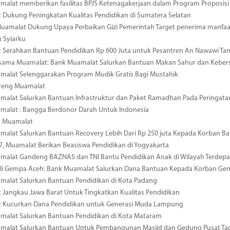
alat memberikan fasilitas BPJS Ketenagakerjaan dalam Program Proposisi
Dukung Peningkatan Kualitas Pendidikan di Sumatera Selatan
amalat Dukung Upaya Perbaikan Gizi Pemerintah Target penerima manfaat
 Syiarku
 Serahkan Bantuan Pendidikan Rp 600 Juta untuk Pesantren An Nawawi Ta
ersama Muamalat: Bank Muamalat Salurkan Bantuan Makan Sahur dan Kebersi
malat Selenggarakan Program Mudik Gratis Bagi Mustahik
reng Muamalat
alat Salurkan Bantuan Infrastruktur dan Paket Ramadhan Pada Peringata
malat : Bangga Berdonor Darah Untuk Indonesia
R Muamalat
alat Salurkan Bantuan Recovery Lebih Dari Rp 250 juta Kepada Korban Ba
7, Muamalat Berikan Beasiswa Pendidikan di Yogyakarta
malat Gandeng BAZNAS dan TNI Bantu Pendidikan Anak di Wilayah Terdepa
uli Gempa Aceh: Bank Muamalat Salurkan Dana Bantuan Kepada Korban Ge
malat Salurkan Bantuan Pendidikan di Kota Padang
Jangkau Jawa Barat Untuk Tingkatkan Kualitas Pendidikan
 Kucurkan Dana Pendidikan untuk Generasi Muda Lampung
malat Salurkan Bantuan Pendidikan di Kota Mataram
malat Salurkan Bantuan Untuk Pembangunan Masjid dan Gedung Pusat Tad