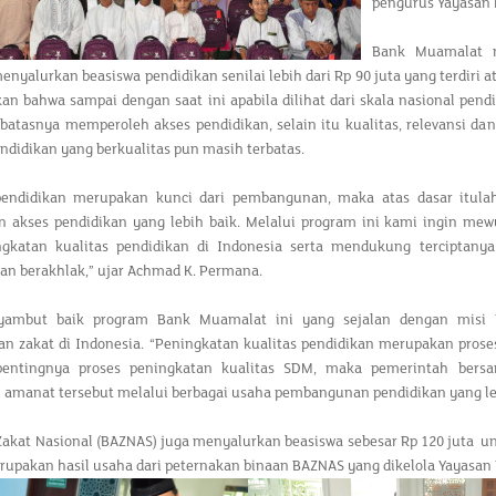
pengurus Yayasan 
Bank Muamalat m
nyalurkan beasiswa pendidikan senilai lebih dari Rp 90 juta yang terdiri 
 bahwa sampai dengan saat ini apabila dilihat dari skala nasional pendi
batasnya memperoleh akses pendidikan, selain itu kualitas, relevansi da
ndidikan yang berkualitas pun masih terbatas.
pendidikan merupakan kunci dari pembangunan, maka atas dasar itul
 akses pendidikan yang lebih baik. Melalui program ini kami ingin me
gkatan kualitas pendidikan di Indonesia serta mendukung terciptany
dan berakhlak,” ujar Achmad K. Permana.
yambut baik program Bank Muamalat ini yang sejalan dengan misi 
n zakat di Indonesia. “Peningkatan kualitas pendidikan merupakan proses
pentingnya proses peningkatan kualitas SDM, maka pemerintah bers
amanat tersebut melalui berbagai usaha pembangunan pendidikan yang lebi
Zakat Nasional (BAZNAS) juga menyalurkan beasiswa sebesar Rp 120 juta u
rupakan hasil usaha dari peternakan binaan BAZNAS yang dikelola Yayasan