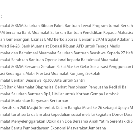
 :
malat & BMM Salurkan Ribuan Paket Bantuan Lewat Program Jumat Berkah
MM bersama Bank Muamalat Salurkan Bantuan Pendidikan Kepada Mahasis
ari Kemenangan, Laznas BMM Berkolaborasi Bersama DKM Istiqlal Adakan 
 Milad Ke-28, Bank Muamalat Donasi Ribuan APD untuk Tenaga Medis
alat dan Baitulmaal Muamalat Salurkan Bantuan Beasiswa Kepada 27 Hafid
malat Serahkan Bantuan Operasional kepada Baitulmaal Muamalat
malat & BMM Bersama Gerakan Pakai Masker Gelar Sosialisasi Penggunaan
rasi Keuangan, Mobil Prestasi Muamalat Kunjungi Sekolah
alat Berikan Beasiswa Rp360 Juta untuk Santri
SR Bank Muamalat Diapresiasi Berkat Pembinaan Pengusaha Kecil di Bali
malat Salurkan Bantuan Rp1,1 Miliar untuk Korban Gempa Lombok
malat Mudahkan Karyawan Berkurban
Bersihkan 260 Masjid Serentak Dalam Rangka Milad ke-26 sebagai Upaya 
alat turut serta dalam aksi kepedulian sosial melalui kegiatan Donor Dara
alat Menyelenggarakan Dzikir dan Doa Bersama Anak Yatim Serentak di S
malat Bantu Pemberdayaan Ekonomi Masyarakat Jembrana