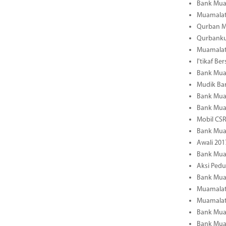
Bank Muam
Muamalat 
Qurban Mu
Qurbanku
Muamalat
I'tikaf B
Bank Mua
Mudik Ba
Bank Muam
Bank Mua
Mobil CS
Bank Muam
Awali 201
Bank Mua
Aksi Ped
Bank Mua
Muamalat 
Muamalat
Bank Mua
Bank Mua