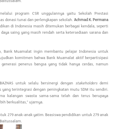
Baitussalam.
elalui program CSR unggulannya yaitu Sekolah Prestasi
atas donasi tunai dan perlengkapan sekolah.
Achmad K. Permana
dikan di Indonesia masih ditemukan berbagai kendala, seperti
n daya saing yang masih rendah serta ketersediaan sarana dan
ah, Bank Muamalat ingin membantu pelajar Indonesia untuk
wujudkan komitmen bahwa Bank Muamalat aktif berpartisipasi
a generasi penerus bangsa yang tidak hanya cerdas, namun
BAZNAS untuk selalu bersinergi dengan
stakeholders
demi
 yang terintegrasi dengan peningkatan mutu SDM itu sendiri.
ama kalangan swasta sama-sama telah dan terus berupaya
h berkualitas,” ujarnya.
ntuk 279 anak-anak yatim. Beasiswa pendidikan untuk 279 anak
 Baitussalam.