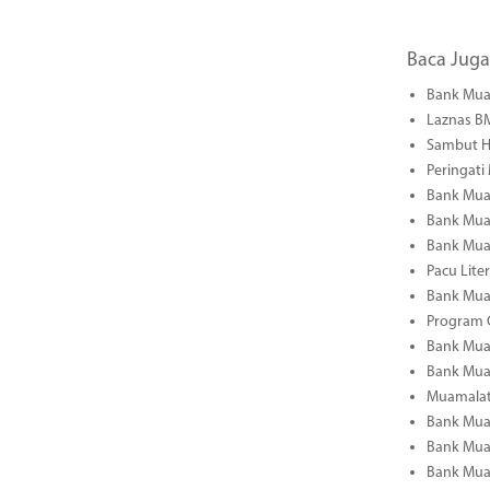
Baca Juga
Bank Mua
Laznas B
Sambut H
Peringati
Bank Muam
Bank Mua
Bank Mua
Pacu Lite
Bank Muam
Program C
Bank Mua
Bank Mua
Muamalat 
Bank Muam
Bank Muam
Bank Mua