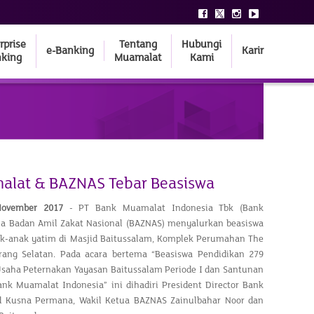
rprise
Tentang
Hubungi
e-Banking
Karir
king
Muamalat
Kami
alat & BAZNAS Tebar Beasiswa
ovember 201
7
- PT Bank Muamalat Indonesia Tbk (Bank
a Badan Amil Zakat Nasional (BAZNAS) menyalurkan beasiswa
ak-anak yatim di Masjid Baitussalam, Komplek Perumahan The
rang Selatan. Pada acara bertema “Beasiswa Pendidikan 279
Usaha Peternakan Yayasan Baitussalam Periode I dan Santunan
ank Muamalat Indonesia” ini dihadiri President Director Bank
Kusna Permana, Wakil Ketua BAZNAS Zainulbahar Noor dan