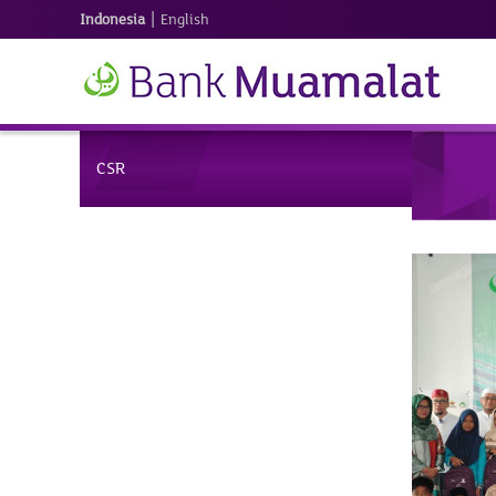
|
Indonesia
English
CSR