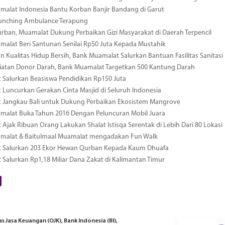
alat Indonesia Bantu Korban Banjir Bandang di Garut
unching Ambulance Terapung
urban, Muamalat Dukung Perbaikan Gizi Masyarakat di Daerah Terpencil
alat Beri Santunan Senilai Rp50 Juta Kepada Mustahik
n Kualitas Hidup Bersih, Bank Muamalat Salurkan Bantuan Fasilitas Sanita
iatan Donor Darah, Bank Muamalat Targetkan 500 Kantung Darah
Salurkan Beasiswa Pendidikan Rp150 Juta
Luncurkan Gerakan Cinta Masjid di Seluruh Indonesia
 Jangkau Bali untuk Dukung Perbaikan Ekosistem Mangrove
malat Buka Tahun 2016 Dengan Peluncuran Mobil Juara
Ajak Ribuan Orang Lakukan Shalat Istisqa Serentak di Lebih Dari 80 Lokasi
malat & Baitulmaal Muamalat mengadakan Fun Walk
 Salurkan 203 Ekor Hewan Qurban Kepada Kaum Dhuafa
Salurkan Rp1,18 Miliar Dana Zakat di Kalimantan Timur
 Jasa Keuangan (OJK), Bank Indonesia (BI),