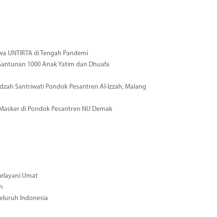
wa UNTIRTA di Tengah Pandemi
Santunan 1000 Anak Yatim dan Dhuafa
zah Santriwati Pondok Pesantren Al-Izzah, Malang
 Masker di Pondok Pesantren NU Demak
Melayani Umat
h
eluruh Indonesia