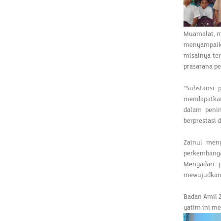
Muamalat, me
menyampaikan
misalnya ter
prasarana pe
“Substansi 
mendapatkan
dalam penin
berprestasi 
Zainul men
perkembanga
Menyadari 
mewujudkan 
Badan Amil 
yatim ini me