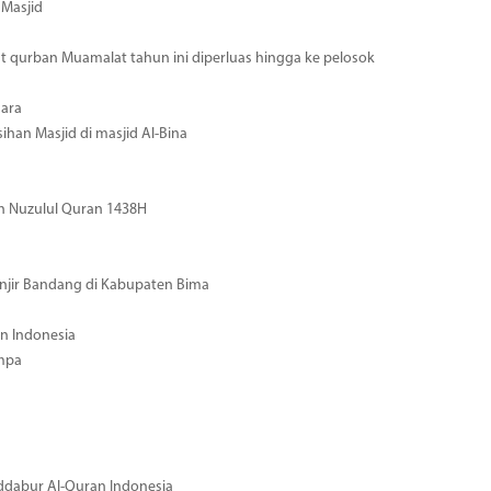
 Masjid
 qurban Muamalat tahun ini diperluas hingga ke pelosok
nara
han Masjid di masjid Al-Bina
n Nuzulul Quran 1438H
njir Bandang di Kabupaten Bima
n Indonesia
mpa
dabur Al-Quran Indonesia