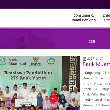
Consumer &
Ente
Retail Banking
Ban
CSR
2017-11-27
Bank Muam
Tangerang
,
25
N
Muamalat) bersam
untuk ratusan an
Green BSD, Tange
Anak Yatim Hasil 
Pendidikan dari B
Muamalat Achmad 