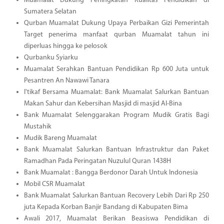
Muamalat Dukung Peningkatan Kualitas Pendidikan di
Sumatera Selatan
Qurban Muamalat Dukung Upaya Perbaikan Gizi Pemerintah
Target penerima manfaat qurban Muamalat tahun ini
diperluas hingga ke pelosok
Qurbanku Syiarku
Muamalat Serahkan Bantuan Pendidikan Rp 600 Juta untuk
Pesantren An Nawawi Tanara
I'tikaf Bersama Muamalat: Bank Muamalat Salurkan Bantuan
Makan Sahur dan Kebersihan Masjid di masjid Al-Bina
Bank Muamalat Selenggarakan Program Mudik Gratis Bagi
Mustahik
Mudik Bareng Muamalat
Bank Muamalat Salurkan Bantuan Infrastruktur dan Paket
Ramadhan Pada Peringatan Nuzulul Quran 1438H
Bank Muamalat : Bangga Berdonor Darah Untuk Indonesia
Mobil CSR Muamalat
Bank Muamalat Salurkan Bantuan Recovery Lebih Dari Rp 250
juta Kepada Korban Banjir Bandang di Kabupaten Bima
Awali 2017, Muamalat Berikan Beasiswa Pendidikan di