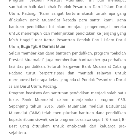
Program “Sekolah Prestasi Muamalat” ini pun mendapat
sambutan baik dari pihak Pondok Pesantren Darul Islam Darul
Ulum, Padang. “Kami sangat berterimakasih untuk apa yang
dilakukan Bank Muamalat kepada para santri kami. Dana
bantuan pendidikan ini akan menjadi penyemangat mereka
untuk menempuh dan melanjutkan pendidikan ke jenjang yang
lebih tinggi,” ujar Ketua Pesantren Pondok Darul Islam Darul
Ulum,
Buya Tgk. H Darmis Muar
.
Selain memberikan dana bantuan pendidikan, program “Sekolah
Prestasi Muamalat” juga memberikan bantuan berupa perbaikan
fasilitas pendidikan. Seluruh karyawan Bank Muamalat Cabang
Padang turut berpartisipasi dan menjadi relawan untuk
merenovasi beberapa kelas yang ada di Pondok Pesantren Darul
Islam Darul Ulum, Padang.
Program beasiswa dan santunan pendidikan menjadi salah satu
fokus Bank Muamalat dalam menjalankan program CSR.
Sepanjang tahun 2016, Bank Muamalat melalui Baitulmaal
Muamalat (BMM) telah menyalurkan bantuan dana pendidikan
kepada ribuan siswa/i, serta program beasiswa seperti B-Smart, B-
Best yang ditujukan untuk anak-anak dari keluarga pra-
sejahtera.