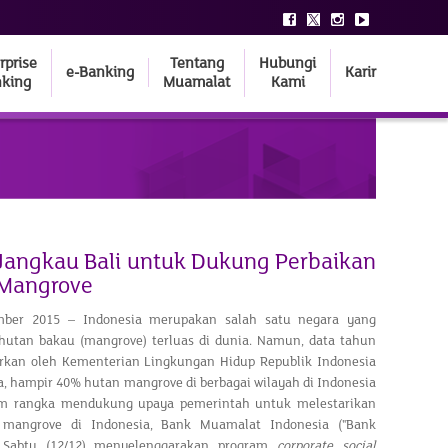
rprise
Tentang
Hubungi
e-Banking
Karir
king
Muamalat
Kami
angkau Bali untuk Dukung Perbaikan
 Mangrove
ber 2015 – Indonesia merupakan salah satu negara yang
hutan bakau (mangrove) terluas di dunia. Namun, data tahun
arkan oleh Kementerian Lingkungan Hidup Republik Indonesia
 hampir 40% hutan mangrove di berbagai wilayah di Indonesia
am rangka mendukung upaya pemerintah untuk melestarikan
 mangrove di Indonesia, Bank Muamalat Indonesia ("Bank
 Sabtu (12/12) menyelenggarakan program
corporate social