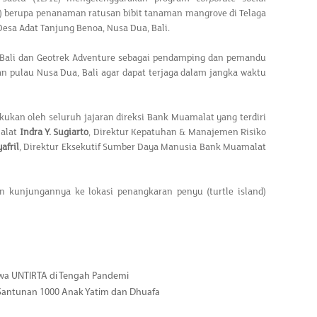
) berupa penanaman ratusan bibit tanaman mangrove di Telaga
esa Adat Tanjung Benoa, Nusa Dua, Bali.
ali dan Geotrek Adventure sebagai pendamping dan pemandu
an pulau Nusa Dua, Bali agar dapat terjaga dalam jangka waktu
kukan oleh seluruh jajaran direksi Bank Muamalat yang terdiri
malat
Indra Y. Sugiarto
, Direktur Kepatuhan & Manajemen Risiko
afril
, Direktur Eksekutif Sumber Daya Manusia Bank Muamalat
kunjungannya ke lokasi penangkaran penyu (turtle island)
wa UNTIRTA di Tengah Pandemi
Santunan 1000 Anak Yatim dan Dhuafa