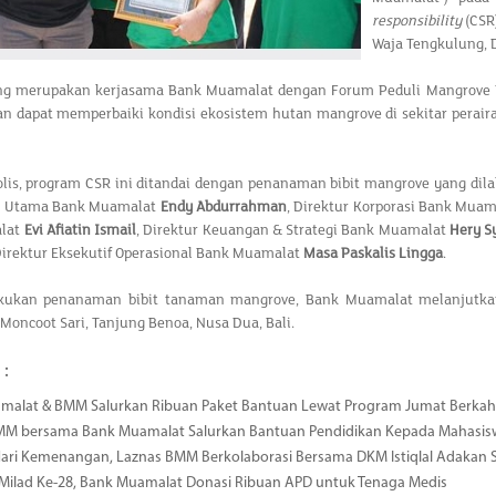
responsibility
(CSR
Waja Tengkulung, D
ng merupakan kerjasama Bank Muamalat dengan Forum Peduli Mangrove B
an dapat memperbaiki kondisi ekosistem hutan mangrove di sekitar perair
lis, program CSR ini ditandai dengan penanaman bibit mangrove yang dila
ur Utama Bank Muamalat
Endy Abdurrahman
, Direktur Korporasi Bank Mua
lat
Evi Afiatin Ismail
, Direktur Keuangan & Strategi Bank Muamalat
Hery Sy
Direktur Eksekutif Operasional Bank Muamalat
Masa Paskalis Lingga
.
kukan penanaman bibit tanaman mangrove, Bank Muamalat melanjutkan 
 Moncoot Sari, Tanjung Benoa, Nusa Dua, Bali.
 :
malat & BMM Salurkan Ribuan Paket Bantuan Lewat Program Jumat Berkah
MM bersama Bank Muamalat Salurkan Bantuan Pendidikan Kepada Mahasis
ari Kemenangan, Laznas BMM Berkolaborasi Bersama DKM Istiqlal Adakan 
 Milad Ke-28, Bank Muamalat Donasi Ribuan APD untuk Tenaga Medis