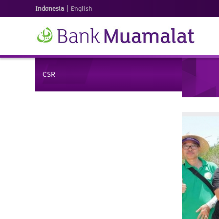
|
Indonesia
English
CSR