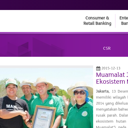
Consumer &
Ente
Retail Banking
Ban
CSR
2015-12-13
Muamalat J
Ekosistem
Jakarta,
13 Desem
memiliki wilayah 
2014 yang dikelu
menyatakan bahwa,
rusak parah. Dal
ekosistem hutan
Muamalat") pada