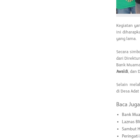
Kegiatan ya
ini diharapk
yang lama.
Secara simbo
dari Direkt
Bank Muama
Awaldi
, dan 
Selain mela
di Desa Adat
Baca Juga
Bank Mua
Laznas B
Sambut H
Peringati