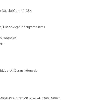
n Nuzulul Quran 1438H
njir Bandang di Kabupaten Bima
n Indonesia
mpa
dabur Al-Quran Indonesia
si Untuk Pesantren An Nawawi Tanara Banten