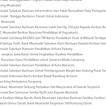
malat Selenggarakan Program Mudik Gratis Bagi Mustahik
reng Muamalat
alat Salurkan Bantuan Infrastruktur dan Paket Ramadhan Pada Peringata
malat : Bangga Berdonor Darah Untuk Indonesia
R Muamalat
alat Salurkan Bantuan Recovery Lebih Dari Rp 250 juta Kepada Korban Ba
7, Muamalat Berikan Beasiswa Pendidikan di Yogyakarta
malat Gandeng BAZNAS dan TNI Bantu Pendidikan Anak di Wilayah Terdepa
uli Gempa Aceh: Bank Muamalat Salurkan Dana Bantuan Kepada Korban Ge
malat Salurkan Bantuan Pendidikan di Kota Padang
Jangkau Jawa Barat Untuk Tingkatkan Kualitas Pendidikan
 Kucurkan Dana Pendidikan untuk Generasi Muda Lampung
malat Salurkan Bantuan Pendidikan di Kota Mataram
malat Salurkan Bantuan Untuk Pembangunan Masjid dan Gedung Pusat Tad
alat Indonesia Bantu Korban Banjir Bandang di Garut
unching Ambulance Terapung
urban, Muamalat Dukung Perbaikan Gizi Masyarakat di Daerah Terpencil
alat Beri Santunan Senilai Rp50 Juta Kepada Mustahik
n Kualitas Hidup Bersih, Bank Muamalat Salurkan Bantuan Fasilitas Sanita
iatan Donor Darah, Bank Muamalat Targetkan 500 Kantung Darah