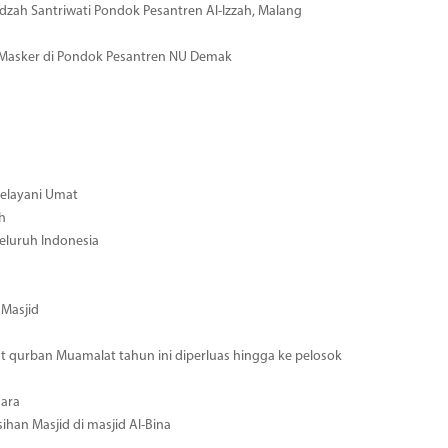
zah Santriwati Pondok Pesantren Al-Izzah, Malang
 Masker di Pondok Pesantren NU Demak
Melayani Umat
h
eluruh Indonesia
 Masjid
 qurban Muamalat tahun ini diperluas hingga ke pelosok
nara
han Masjid di masjid Al-Bina