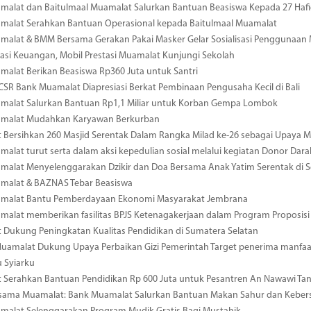
alat dan Baitulmaal Muamalat Salurkan Bantuan Beasiswa Kepada 27 Hafid
malat Serahkan Bantuan Operasional kepada Baitulmaal Muamalat
malat & BMM Bersama Gerakan Pakai Masker Gelar Sosialisasi Penggunaan
rasi Keuangan, Mobil Prestasi Muamalat Kunjungi Sekolah
alat Berikan Beasiswa Rp360 Juta untuk Santri
SR Bank Muamalat Diapresiasi Berkat Pembinaan Pengusaha Kecil di Bali
malat Salurkan Bantuan Rp1,1 Miliar untuk Korban Gempa Lombok
malat Mudahkan Karyawan Berkurban
Bersihkan 260 Masjid Serentak Dalam Rangka Milad ke-26 sebagai Upaya 
alat turut serta dalam aksi kepedulian sosial melalui kegiatan Donor Dara
alat Menyelenggarakan Dzikir dan Doa Bersama Anak Yatim Serentak di S
malat & BAZNAS Tebar Beasiswa
malat Bantu Pemberdayaan Ekonomi Masyarakat Jembrana
alat memberikan fasilitas BPJS Ketenagakerjaan dalam Program Proposisi
Dukung Peningkatan Kualitas Pendidikan di Sumatera Selatan
amalat Dukung Upaya Perbaikan Gizi Pemerintah Target penerima manfaat
 Syiarku
 Serahkan Bantuan Pendidikan Rp 600 Juta untuk Pesantren An Nawawi Ta
ersama Muamalat: Bank Muamalat Salurkan Bantuan Makan Sahur dan Kebersi