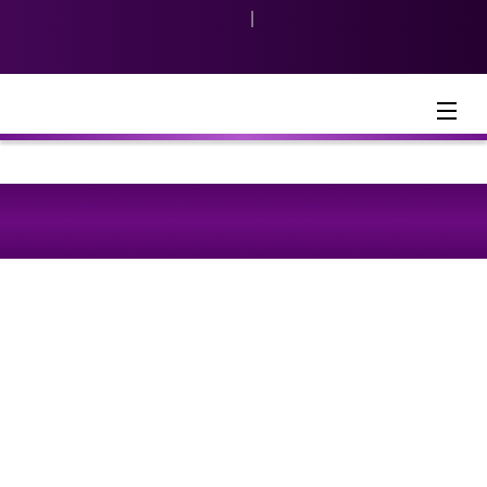
|
Indonesia
English
Menu
CSR
2017-07-21
Muamalat Serahkan Bantuan
Pendidikan Rp 600 Juta untuk
Pesantren An Nawawi Tanara
Jum’at, tanggal
21 Juli 2017
yang lalu Bank Muamalat telah