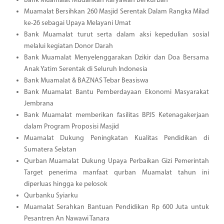
Bank Muamalat Mudahkan Karyawan Berkurban
Muamalat Bersihkan 260 Masjid Serentak Dalam Rangka Milad
ke-26 sebagai Upaya Melayani Umat
Bank Muamalat turut serta dalam aksi kepedulian sosial
melalui kegiatan Donor Darah
Bank Muamalat Menyelenggarakan Dzikir dan Doa Bersama
Anak Yatim Serentak di Seluruh Indonesia
Bank Muamalat & BAZNAS Tebar Beasiswa
Bank Muamalat Bantu Pemberdayaan Ekonomi Masyarakat
Jembrana
Bank Muamalat memberikan fasilitas BPJS Ketenagakerjaan
dalam Program Proposisi Masjid
Muamalat Dukung Peningkatan Kualitas Pendidikan di
Sumatera Selatan
Qurban Muamalat Dukung Upaya Perbaikan Gizi Pemerintah
Target penerima manfaat qurban Muamalat tahun ini
diperluas hingga ke pelosok
Qurbanku Syiarku
Muamalat Serahkan Bantuan Pendidikan Rp 600 Juta untuk
Pesantren An Nawawi Tanara