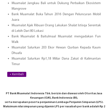
Muamalat Jangkau Bali untuk Dukung Perbaikan Ekosistem
Mangrove
Bank Muamalat Buka Tahun 2016 Dengan Peluncuran Mobil
Juara
Muamalat Ajak Ribuan Orang Lakukan Shalat Istisqa Serentak
di Lebih Dari 80 Lokasi
Bank Muamalat & Baitulmaal Muamalat mengadakan Fun
Walk
Muamalat Salurkan 203 Ekor Hewan Qurban Kepada Kaum
Dhuafa
Muamalat Salurkan Rp1,18 Miliar Dana Zakat di Kalimantan
Timur
« Kembali
PT Bank Muamalat Indonesia Tbk. berizin dan diawasi oleh Otoritas Jasa
Keuangan (OJK), Bank Indonesia (BI),
serta merupakan peserta penjaminan Lembaga Penjamin Simpanan (LPS).
Maksimum nilai simpanan yang dijamin LPS per nasabah per bank adalah Rp 2