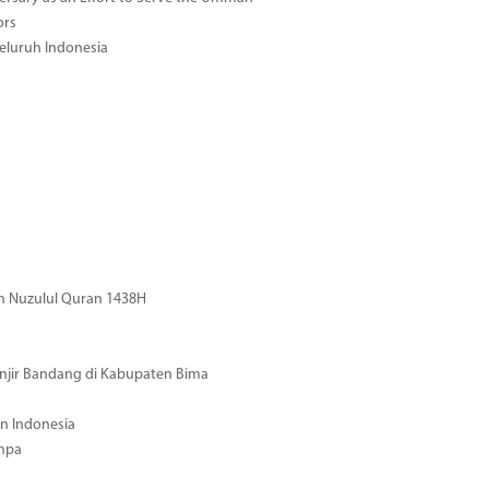
ors
eluruh Indonesia
n Nuzulul Quran 1438H
njir Bandang di Kabupaten Bima
n Indonesia
mpa