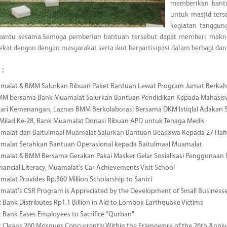
memberikan bantu
untuk masjid ters
kegiatan tanggung
antu sesama.
Semoga pemberian bantuan tersebut dapat memberi makn
dekat dengan dengan masyarakat serta ikut berpartisipasi dalam berbagi dan
 :
malat & BMM Salurkan Ribuan Paket Bantuan Lewat Program Jumat Berkah
MM bersama Bank Muamalat Salurkan Bantuan Pendidikan Kepada Mahasis
ari Kemenangan, Laznas BMM Berkolaborasi Bersama DKM Istiqlal Adakan 
 Milad Ke-28, Bank Muamalat Donasi Ribuan APD untuk Tenaga Medis
alat dan Baitulmaal Muamalat Salurkan Bantuan Beasiswa Kepada 27 Hafid
malat Serahkan Bantuan Operasional kepada Baitulmaal Muamalat
malat & BMM Bersama Gerakan Pakai Masker Gelar Sosialisasi Penggunaan
inancial Literacy, Muamalat's Car Achievements Visit School
alat Provides Rp.360 Million Scholarship to Santri
alat's CSR Program is Appreciated by the Development of Small Businesses
Bank Distributes Rp1.1 Billion in Aid to Lombok Earthquake Victims
Bank Eases Employees to Sacrifice "Qurban"
Cleans 260 Mosques Concurrently Within the Framework of the 26th Annive