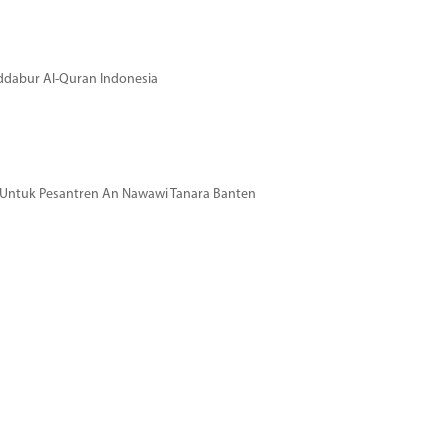
dabur Al-Quran Indonesia
si Untuk Pesantren An Nawawi Tanara Banten