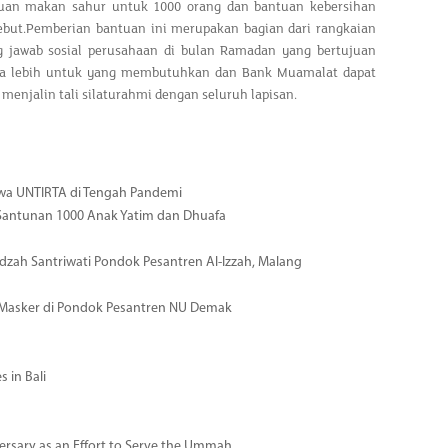
an makan sahur untuk 1000 orang dan bantuan kebersihan
ebut.Pemberian bantuan ini merupakan bagian dari rangkaian
 jawab sosial peru
sahaan di bulan Ramadan yang bertujuan
a lebih untuk yang membutuhkan dan Bank Muamalat dapat
 menjalin tali silaturahmi dengan seluruh lapisan.
wa UNTIRTA di Tengah Pandemi
Santunan 1000 Anak Yatim dan Dhuafa
zah Santriwati Pondok Pesantren Al-Izzah, Malang
 Masker di Pondok Pesantren NU Demak
 in Bali
rsary as an Effort to Serve the Ummah