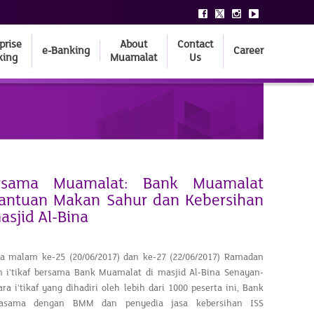
prise
About
Contact
e-Banking
Career
king
Muamalat
Us
Bersama Muamalat: Bank Muamalat
Bantuan Makan Sahur dan Kebersihan
asjid Al-Bina
da malam ke-25 (20/06/2017) dan ke-27 (22/06/2017) Ramadan
n i'tikaf bersama Bank Muamalat di masjid Al-Bina Senayan-
ra i'tikaf yang dihadiri oleh lebih dari 1000 peserta ini, Bank
jasama dengan BMM dan penyedia jasa kebersihan ISS