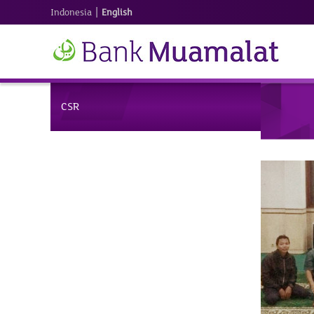
|
Indonesia
English
CSR