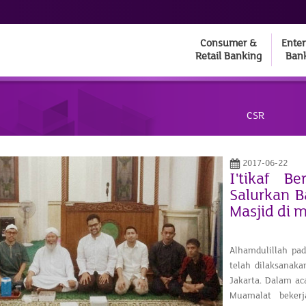
Consumer &
Enter
Retail Banking
Ban
CSR
2017-06-22
I'tikaf 
Salurkan 
Masjid di m
Alhamdulillah pa
telah dilaksanaka
Jakarta. Dalam aca
Muamalat beker