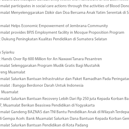
alat participates in social care actions through the activities of Blood Don
alat Menyelenggarakan Dzikir dan Doa Bersama Anak Yatim Serentak di S
malat Helps Economic Empowerment of Jembrana Community
alat provides BPJS Employment facility in Mosque Proposition Program
Dukung Peningkatan Kualitas Pendidikan di Sumatera Selatan
 Syiarku
Hands Over Rp 600 Million for An Nawawi Tanara Pesantren
malat Selenggarakan Program Mudik Gratis Bagi Mustahik
reng Muamalat
alat Salurkan Bantuan Infrastruktur dan Paket Ramadhan Pada Peringata
malat : Bangga Berdonor Darah Untuk Indonesia
R Muamalat
alat Salurkan Bantuan Recovery Lebih Dari Rp 250 juta Kepada Korban Ba
7, Muamalat Berikan Beasiswa Pendidikan di Yogyakarta
malat Gandeng BAZNAS dan TNI Bantu Pendidikan Anak di Wilayah Terdepa
uli Gempa Aceh: Bank Muamalat Salurkan Dana Bantuan Kepada Korban Ge
malat Salurkan Bantuan Pendidikan di Kota Padang