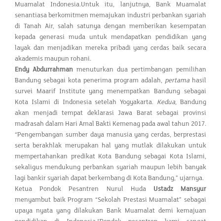
Muamalat Indonesia.Untuk itu, lanjutnya, Bank Muamalat
senantiasa berkomitmen memajukan industri perbankan syariah
di Tanah Air, salah satunya dengan memberikan kesempatan
kepada generasi muda untuk mendapatkan pendidikan yang
layak dan menjadikan mereka pribadi yang cerdas baik secara
akademis maupun rohani.
Endy Abdurrahman
menuturkan dua pertimbangan pemilihan
Bandung sebagai kota penerima program adalah,
pertama
hasil
survei Maarif Institute yang menempatkan Bandung sebagai
Kota Islami di Indonesia setelah Yogyakarta.
Kedua
, Bandung
akan menjadi tempat deklarasi Jawa Barat sebagai provinsi
madrasah dalam Hari Amal Bakti Kemenag pada awal tahun 2017.
“Pengembangan sumber daya manusia yang cerdas, berprestasi
serta berakhlak merupakan hal yang mutlak dilakukan untuk
mempertahankan predikat Kota Bandung sebagai Kota Islami,
sekaligus mendukung perbankan syariah maupun lebih banyak
lagi bankir syariah dapat berkembang di Kota Bandung,” ujarnya.
Ketua Pondok Pesantren Nurul Huda
Ustadz Mansyur
menyambut baik Program “Sekolah Prestasi Muamalat” sebagai
upaya nyata yang dilakukan Bank Muamalat demi kemajuan