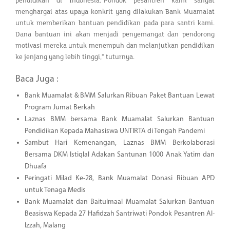
pendidikan di Indonesia.“Pondok pesantren kami sangat
menghargai atas upaya konkrit yang dilakukan Bank Muamalat
untuk memberikan bantuan pendidikan pada para santri kami.
Dana bantuan ini akan menjadi penyemangat dan pendorong
motivasi mereka untuk menempuh dan melanjutkan pendidikan
ke jenjang yang lebih tinggi,” tuturnya.
Baca Juga :
Bank Muamalat & BMM Salurkan Ribuan Paket Bantuan Lewat
Program Jumat Berkah
Laznas BMM bersama Bank Muamalat Salurkan Bantuan
Pendidikan Kepada Mahasiswa UNTIRTA di Tengah Pandemi
Sambut Hari Kemenangan, Laznas BMM Berkolaborasi
Bersama DKM Istiqlal Adakan Santunan 1000 Anak Yatim dan
Dhuafa
Peringati Milad Ke-28, Bank Muamalat Donasi Ribuan APD
untuk Tenaga Medis
Bank Muamalat dan Baitulmaal Muamalat Salurkan Bantuan
Beasiswa Kepada 27 Hafidzah Santriwati Pondok Pesantren Al-
Izzah, Malang