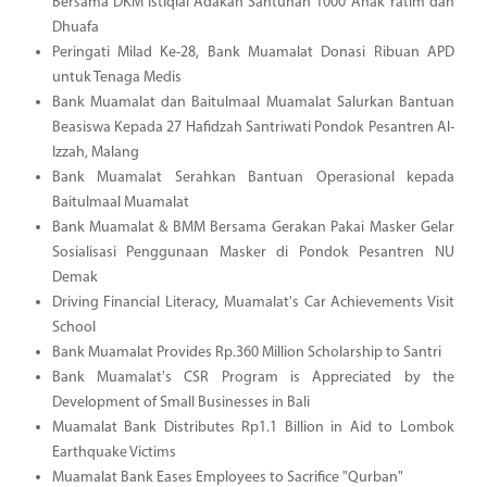
Bersama DKM Istiqlal Adakan Santunan 1000 Anak Yatim dan
Dhuafa
Peringati Milad Ke-28, Bank Muamalat Donasi Ribuan APD
untuk Tenaga Medis
Bank Muamalat dan Baitulmaal Muamalat Salurkan Bantuan
Beasiswa Kepada 27 Hafidzah Santriwati Pondok Pesantren Al-
Izzah, Malang
Bank Muamalat Serahkan Bantuan Operasional kepada
Baitulmaal Muamalat
Bank Muamalat & BMM Bersama Gerakan Pakai Masker Gelar
Sosialisasi Penggunaan Masker di Pondok Pesantren NU
Demak
Driving Financial Literacy, Muamalat's Car Achievements Visit
School
Bank Muamalat Provides Rp.360 Million Scholarship to Santri
Bank Muamalat's CSR Program is Appreciated by the
Development of Small Businesses in Bali
Muamalat Bank Distributes Rp1.1 Billion in Aid to Lombok
Earthquake Victims
Muamalat Bank Eases Employees to Sacrifice "Qurban"