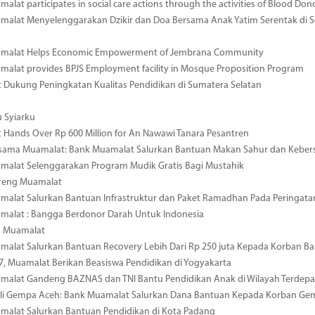
alat participates in social care actions through the activities of Blood Don
alat Menyelenggarakan Dzikir dan Doa Bersama Anak Yatim Serentak di S
malat Helps Economic Empowerment of Jembrana Community
alat provides BPJS Employment facility in Mosque Proposition Program
Dukung Peningkatan Kualitas Pendidikan di Sumatera Selatan
 Syiarku
Hands Over Rp 600 Million for An Nawawi Tanara Pesantren
ersama Muamalat: Bank Muamalat Salurkan Bantuan Makan Sahur dan Kebersi
malat Selenggarakan Program Mudik Gratis Bagi Mustahik
reng Muamalat
alat Salurkan Bantuan Infrastruktur dan Paket Ramadhan Pada Peringata
malat : Bangga Berdonor Darah Untuk Indonesia
R Muamalat
alat Salurkan Bantuan Recovery Lebih Dari Rp 250 juta Kepada Korban Ba
7, Muamalat Berikan Beasiswa Pendidikan di Yogyakarta
malat Gandeng BAZNAS dan TNI Bantu Pendidikan Anak di Wilayah Terdepa
uli Gempa Aceh: Bank Muamalat Salurkan Dana Bantuan Kepada Korban Ge
malat Salurkan Bantuan Pendidikan di Kota Padang