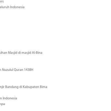
ors
eluruh Indonesia
han Masjid di masjid Al-Bina
n Nuzulul Quran 1438H
njir Bandang di Kabupaten Bima
n Indonesia
mpa