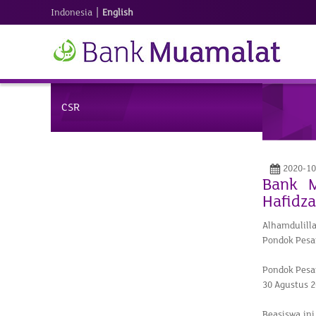
|
Indonesia
English
CSR
2020-10
Bank M
Hafidza
Alhamdulill
Pondok Pesan
Pondok Pesan
30 Agustus 2
Beasiswa in