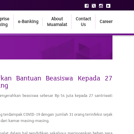
prise
About
Contact
e-Banking
Career
king
Muamalat
Us
rkan Bantuan Beasiswa Kepada 27
ang
nyerahkan beasiswa sebesar Rp 54 juta kepada 27 santriwati
g terdampak COVID-19 dengan jumlah 31 orang terinfeksi sejak
e dari kamar masing-masing.
malat dalam hal pendidikan sekaligus meringankan beban para