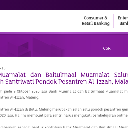
Consumer &
Enter
Retail Banking
Ban
CSR
-13
uamalat dan Baitulmaal Muamalat Salu
h Santriwati Pondok Pesantren Al-Izzah, Mal
ah pada 9 Oktober 2020 lalu Bank Muamalat dan Baitulmaal Muamalat me
tren Al-Izzah, Malang.
tren Al-Izzah di Batu, Malang merupakan salah satu pondok pesantren yan
020 lalu. Hal ini membuat para santri harus mengikuti pembelajaran onlin
i diberikan sebagai bentuk kontribusi Bank Muamalat dan Baitulmaal Mua