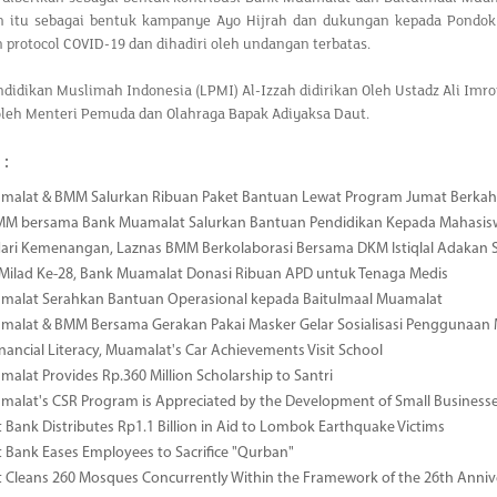
ain itu sebagai bentuk kampanye Ayo Hijrah dan dukungan kepada Pondok
protocol COVID-19 dan dihadiri oleh undangan terbatas.
idikan Muslimah Indonesia (LPMI) Al-Izzah didirikan Oleh Ustadz Ali Imron
oleh Menteri Pemuda dan Olahraga Bapak Adiyaksa Daut.
 :
malat & BMM Salurkan Ribuan Paket Bantuan Lewat Program Jumat Berkah
MM bersama Bank Muamalat Salurkan Bantuan Pendidikan Kepada Mahasis
ari Kemenangan, Laznas BMM Berkolaborasi Bersama DKM Istiqlal Adakan 
 Milad Ke-28, Bank Muamalat Donasi Ribuan APD untuk Tenaga Medis
malat Serahkan Bantuan Operasional kepada Baitulmaal Muamalat
malat & BMM Bersama Gerakan Pakai Masker Gelar Sosialisasi Penggunaan
inancial Literacy, Muamalat's Car Achievements Visit School
alat Provides Rp.360 Million Scholarship to Santri
alat's CSR Program is Appreciated by the Development of Small Businesses
Bank Distributes Rp1.1 Billion in Aid to Lombok Earthquake Victims
Bank Eases Employees to Sacrifice "Qurban"
Cleans 260 Mosques Concurrently Within the Framework of the 26th Annive