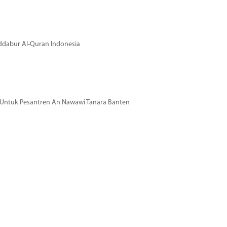
dabur Al-Quran Indonesia
si Untuk Pesantren An Nawawi Tanara Banten