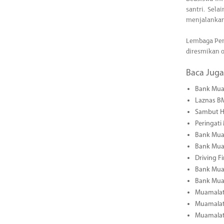
santri. Sel
menjalankan 
Lembaga Pend
diresmikan 
Baca Juga
Bank Mua
Laznas B
Sambut H
Peringati
Bank Mua
Bank Mua
Driving F
Bank Muam
Bank Muam
Muamalat 
Muamalat 
Muamalat 