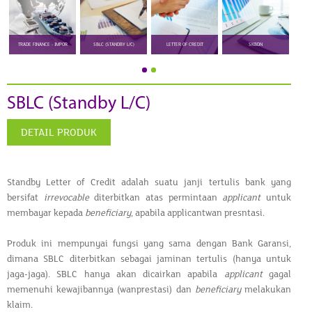
TRADE FINANCE - IMPOR
SBLC (STANDBY L/C)
LETTER OF CREDIT
SKBDN
SBLC (Standby L/C)
DETAIL PRODUK
Standby Letter of Credit adalah suatu janji tertulis bank yang
bersifat
irrevocable
diterbitkan atas permintaan
applicant
untuk
membayar kepada
beneficiary
, apabila applicantwan presntasi.
Produk ini mempunyai fungsi yang sama dengan Bank Garansi,
dimana SBLC diterbitkan sebagai jaminan tertulis (hanya untuk
jaga-jaga). SBLC hanya akan dicairkan apabila
applicant
gagal
memenuhi kewajibannya (wanprestasi) dan
beneficiary
melakukan
klaim.