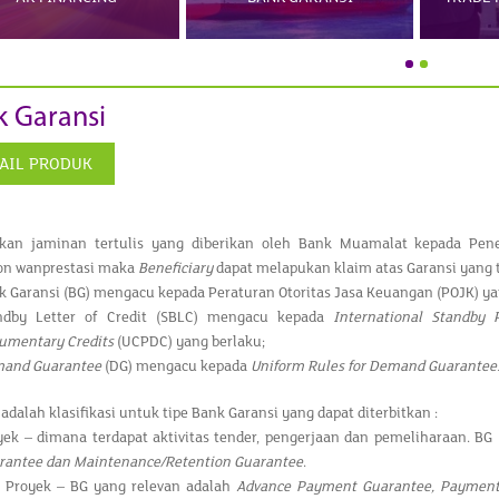
k Garansi
AIL PRODUK
kan jaminan tertulis yang diberikan oleh Bank Muamalat kepada Pen
n wanprestasi maka
Beneficiary
dapat melapukan klaim atas Garansi yang
k Garansi (BG) mengacu kepada Peraturan Otoritas Jasa Keuangan (POJK) ya
ndby Letter of Credit (SBLC) mengacu kepada
International Standby P
umentary Credits
(UCPDC) yang berlaku;
and Guarantee
(DG) mengacu kepada
Uniform Rules for Demand Guarantee
 adalah klasifikasi untuk tipe Bank Garansi yang dapat diterbitkan :
yek – dimana terdapat aktivitas tender, pengerjaan dan pemeliharaan. BG
rantee dan Maintenance/Retention Guarantee
.
 Proyek – BG yang relevan adalah
Advance Payment Guarantee, Payment 