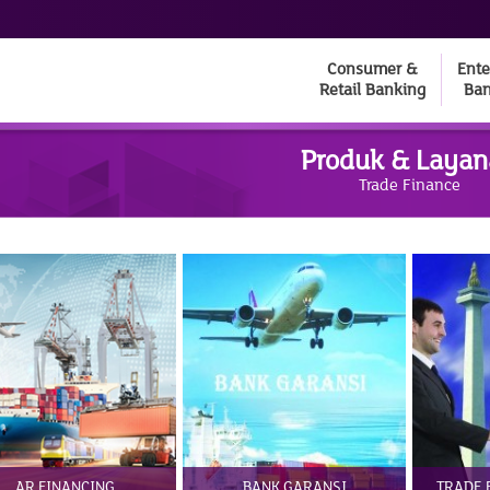
Consumer &
Ente
Retail Banking
Ban
Produk & Laya
Trade Finance
AR FINANCING
BANK GARANSI
TRADE 