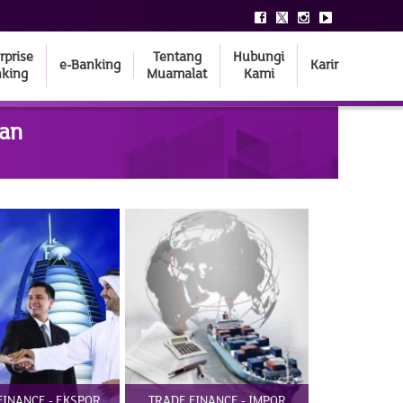
rprise
Tentang
Hubungi
e-Banking
Karir
king
Muamalat
Kami
nan
FINANCE - EKSPOR
TRADE FINANCE - IMPOR
SBLC (ST