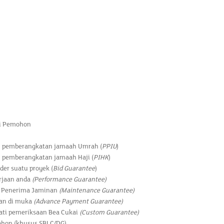
ai Pemohon
n pemberangkatan jamaah Umrah (
PPIU
)
 pemberangkatan jamaah Haji (
PIHK
)
er suatu proyek (
Bid Guarantee
)
rjaan anda
(Performance Guarantee)
i Penerima Jaminan
(Maintenance Guarantee)
ran di muka
(Advance Payment Guarantee)
ti pemeriksaan Bea Cukai
(Custom Guarantee)
ohon (khusus SBLC/DG)