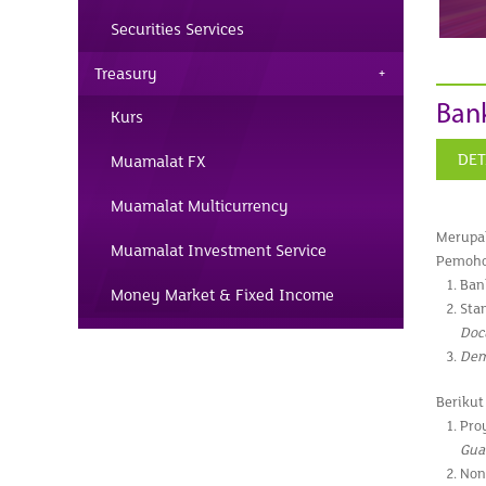
Securities Services
Treasury
Ban
Kurs
DET
Muamalat FX
Muamalat Multicurrency
Merupa
Muamalat Investment Service
Pemoho
Ban
Money Market & Fixed Income
Sta
Doc
Dem
Berikut
Pro
Gua
Non