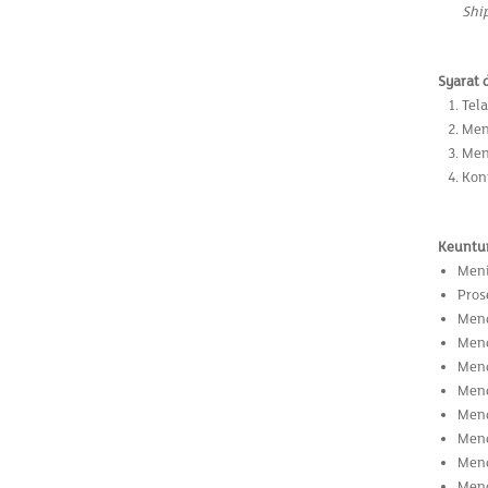
Shi
Syarat 
Tel
Men
Men
Kon
Keuntu
Meni
Pros
Mend
Mend
Mend
Mend
Mend
Mend
Mend
Mend