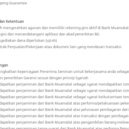
pping Guarantee
dan Ketentuan
ah menyerahkan agunan dan memiliki rekening giro aktif di Bank Muamalat
gisi dan menandatangani aplikasi dan akad penerbitan BG
yediakan dana diperlukan (ujroh)
trak Penjualan/Pekerjaan atau dokumen lain yang mendasari transaksi
ngan
ngkatkan kepercayaan Penerima Jaminan untuk bekerjasama anda sebag
es penerbitan Garansi sesuai dengan prinsip Syariah
apatkan penjaminan dari Bank Muamalat sebagai syarat mendapatkan izi
apatkan penjaminan dari Bank Muamalat sebagai syarat mendapatkan izin
apatkan penjaminan dari Bank Muamalat sebagai syarat keikutsertaan tend
apatkan penjaminan dari Bank Muamalat atas performa/pelaksanaan peke
apatkan penjaminan dari Bank Muamalat atas pelunasan pembayaran dar
apatkan penjaminan dari Bank Muamalat atas transaksi dengan pembaya
apatkan penjaminan dari Bank Muamalat atas pengambilan barang melewa
apatkan penjaminan tanpa syarat dari Bank Muamalat atas performa Pem