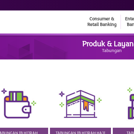
Consumer &
Ente
Retail Banking
Ban
Produk & Laya
Tabungan
ABUNGAN IB HIJRAH
TABUNGAN IB HIJRAH HAJI
TAB