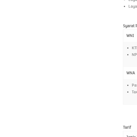
Laya
Syarat
WNI
KT
N
WNA
Pa
Ta
Tarif