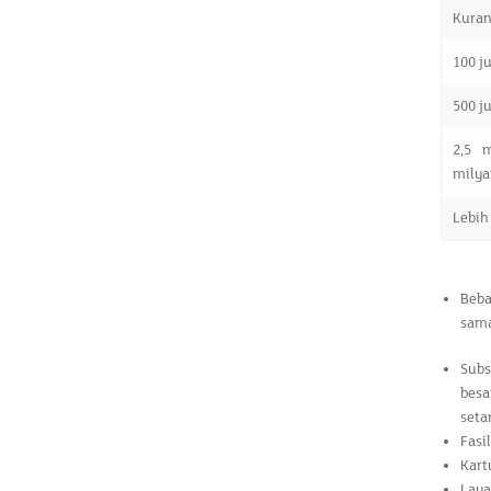
Kuran
100 ju
500 ju
2,5 m
milya
Lebih
Beba
sama
Subs
besa
seta
Fasi
Kart
Laya