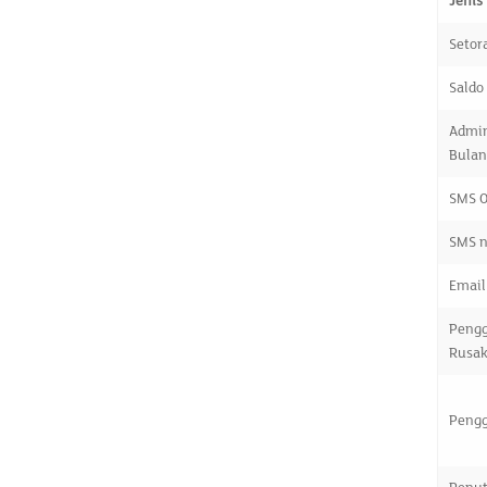
Jenis
Setor
Saldo
Admin
Bula
SMS O
SMS n
Email 
Peng
Rusak
Pengg