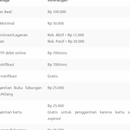
 Biaya
Keterangan
an Awal
Rp 100.000
 Minimal
Rp 50.000
istrasi/Layanan
Rek. Aktif = Rp 11.000
nan
Rek. Pasif = Rp 20.000
TP debit online
Rp 700/sms
otifikasi
Rp 700/sms
notifikasi
Gratis
gantian Buku Tabungan
Rp 25.000
/Hilang
Rp 25.000
antian kartu
Gratis untuk penggantian karena kartu s
expire
d