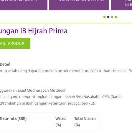
BER
ngan iB Hijrah Prima
AIL PRODUK
Detail
n syariah yang dapat digunakan untuk mendukung kebutuhan transaksi fina
gunakan akad Mudharabah Mutlaqah
 hasil yang menguntungkan dengan nisbah 5% (Nasabah) : 95% (Bank)
d/tambahan nisbah dengan ketentuan sebagai berikut:
 Rata-rata (SRR)
Wa’ad
Total Nisbah
(%)
(%)