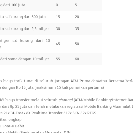
g dari 100 juta
0
5
ta s.d kurang dari 500 juta
15
20
ta s.d kurang dari 2,5 milyar
30
35
ilyar s.d kurang dari 10
45
50
r
 dari sama dengan 10 milyar
55
60
s biaya tarik tunai di seluruh jaringan ATM Prima dan/atau Bersama berlo
 dengan Rp 15 juta (maksimum 15 kali penarikan pertama)
idi biaya transfer melaui seluruh
channel
(ATM/Mobile Banking/Internet Ban
r dari Rp 25 juta dan telah melakukan registrasi Mobile Banking Muamalat D
ra 21x BI-Fast / 8X Realtime Transfer / 17x SKN / 2x RTGS
litas lengkap
u Shar-e Debit
nan Mobile Banking atau Muamalat DIN