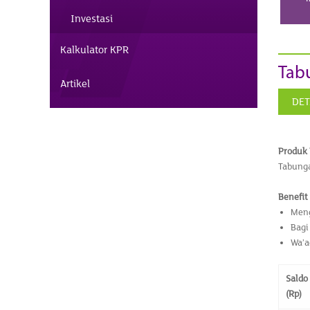
Investasi
Kalkulator KPR
Tabu
Artikel
DET
Produk 
Tabunga
Benefit
Meng
Bagi
Wa’a
Saldo
(Rp)