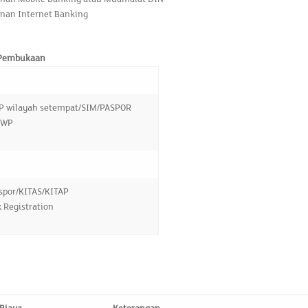
nan Internet Banking
 Pembukaan
P wilayah setempat/SIM/PASPOR
PWP
spor/KITAS/KITAP
x Registration