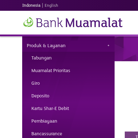
|
Indonesia
English
Produk & Layanan
Tabungan
Muamalat Prioritas
Giro
Deposito
Kartu Shar-E Debit
Pembiayaan
Bancassurance
TABUNGAN IB HIJRAH BISNIS
TABUNGAN IB HIJRAH VALAS
T