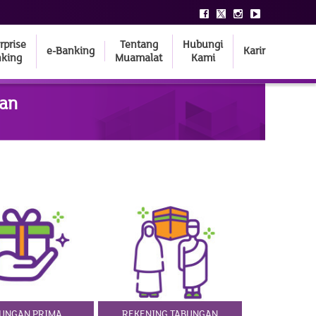
rprise
Tentang
Hubungi
e-Banking
Karir
king
Muamalat
Kami
nan
UNGAN PRIMA
REKENING TABUNGAN
TABU