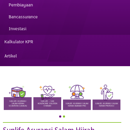
Pembiayaan
Bancassurance
Investasi
Kalkulator KPR
Artikel
SUN LIFE ASURANSI
SUN LIFE – SUN
SALAM HIJRAH
HEALTHCARE SOLUTION
SUNLIFE ASURANSI SALAM
SUNLIFE ASURANSI SALAM
SEJAHTERA (SAHAJA)
SYARIAH
HIJRAH AMANAH PRO
HIJRAH PROTEKSI