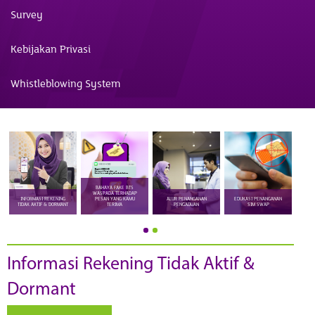
Survey
Kebijakan Privasi
Whistleblowing System
BAHAYA FAKE BTS
WASPADA TERHADAP
INFORMASI REKENING
PESAN YANG KAMU
ALUR PENANGANAN
EDUKASI PENANGANAN
TIDAK AKTIF & DORMANT
TERIMA
PENGADUAN
SIM SWAP
ME
Informasi Rekening Tidak Aktif &
Dormant