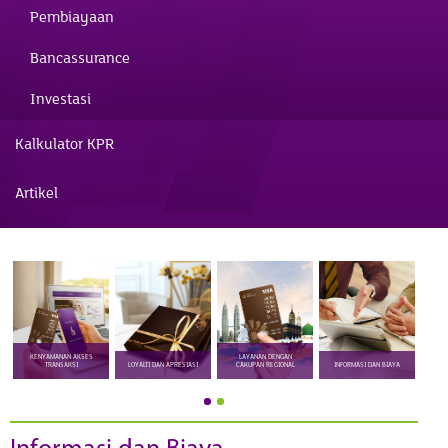
Pembiayaan
Bancassurance
Investasi
Kalkulator KPR
Artikel
KENYAMANAN AKSES
LAYANAN DENGAN
TRANSAKSI
LOYALTI DAN APRESIASI
CAKUPAN REGIONAL
INFORMASI DAN BIAYA