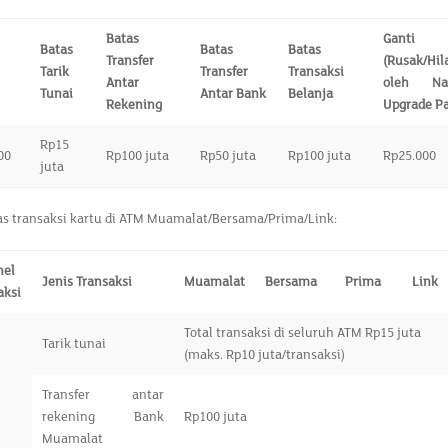
Batas
Ganti
Batas
Batas
Batas
Transfer
(Rusak/Hil
Tarik
Transfer
Transaksi
Antar
oleh Na
Tunai
Antar Bank
Belanja
Rekening
Upgrade P
Rp15
00
Rp100 juta
Rp50 juta
Rp100 juta
Rp25.000
juta
as transaksi kartu di ATM Muamalat/Bersama/Prima/Link:
nel
Jenis Transaksi
Muamalat
Bersama
Prima
Link
aksi
Total transaksi di seluruh ATM Rp15 juta
Tarik tunai
(maks. Rp10 juta/transaksi)
Transfer antar
rekening Bank
Rp100 juta
Muamalat