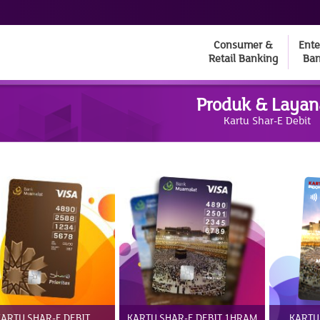
Consumer &
Ente
Retail Banking
Ban
Produk & Laya
Kartu Shar-E Debit
ARTU SHAR-E DEBIT
KARTU SHAR-E DEBIT 1HRAM
KARTU