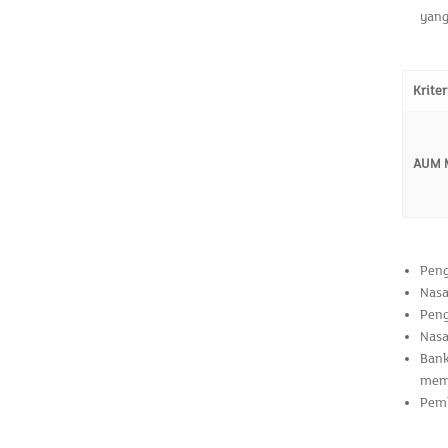
yang
Krite
AUM M
Peng
Nasa
Peng
Nasa
Bank
meme
Pemb