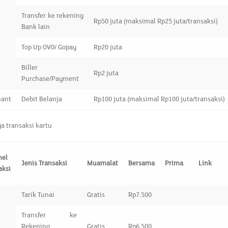
Transfer ke rekening
Rp50 juta (maksimal Rp25 juta/transaksi)
Bank lain
Top Up OVO/ Gopay
Rp20 juta
Biller
Rp2 juta
Purchase/Payment
hant
Debit Belanja
Rp100 juta (maksimal Rp100 juta/transaksi)
ya transaksi kartu
nel
Jenis Transaksi
Muamalat
Bersama
Prima
Link
aksi
Tarik Tunai
Gratis
Rp7.500
Transfer ke
Rekening
Gratis
Rp6.500