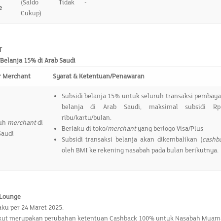
(Saldo Tidak
-
e
Cukup)
T
 Belanja 15% di Arab Saudi
r Merchant
Syarat & Ketentuan/Penawaran
Subsidi belanja 15% untuk seluruh transaksi pembay
belanja di Arab Saudi, maksimal subsidi Rp
ribu/kartu/bulan.
ruh
merchant
di
Berlaku di toko/
merchant
yang berlogo Visa/Plus
Saudi
Subsidi transaksi belanja akan dikembalikan (
cashb
oleh BMI ke rekening nasabah pada bulan berikutnya.
 Lounge
aku per 24 Maret 2025.
kut merupakan perubahan ketentuan Cashback 100% untuk Nasabah Muamala