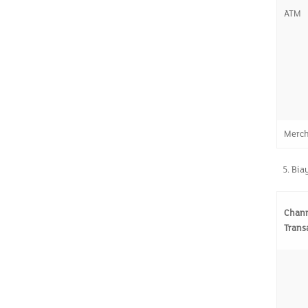
ATM
Merc
Bia
Chan
Trans