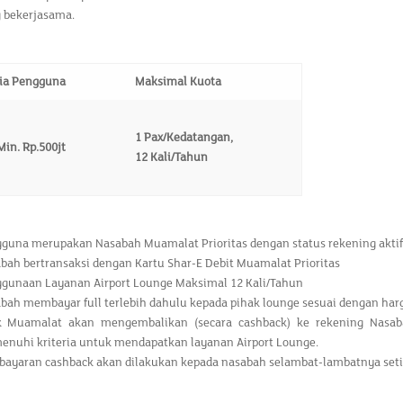
 bekerjasama.
ria Pengguna
Maksimal Kuota
1 Pax/Kedatangan,
in. Rp.500jt
12 Kali/Tahun
guna merupakan Nasabah Muamalat Prioritas dengan status rekening aktif
bah bertransaksi dengan Kartu Shar-E Debit Muamalat Prioritas
gunaan Layanan Airport Lounge Maksimal 12 Kali/Tahun
bah membayar full terlebih dahulu kepada pihak lounge sesuai dengan har
 Muamalat akan mengembalikan (secara cashback) ke rekening Nasabah
nuhi kriteria untuk mendapatkan layanan Airport Lounge.
ayaran cashback akan dilakukan kepada nasabah selambat-lambatnya setia