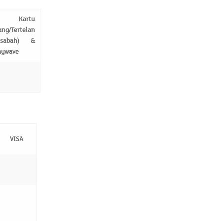
 Kartu
ang/Tertelan
sabah) &
aywave
VISA