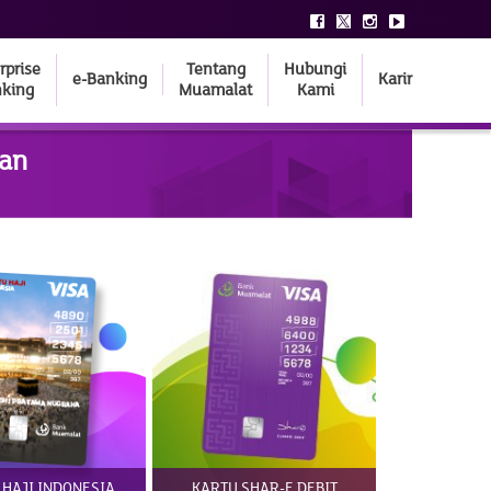
rprise
Tentang
Hubungi
e-Banking
Karir
king
Muamalat
Kami
nan
 HAJI INDONESIA
KARTU SHAR-E DEBIT
KARTU SH