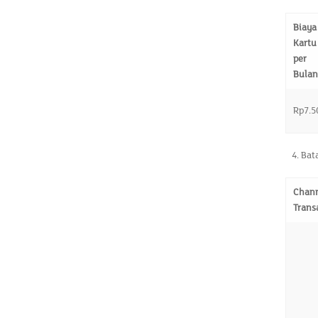
Biaya
Kartu
per
Bulan
Rp7.5
Bat
Chan
Trans