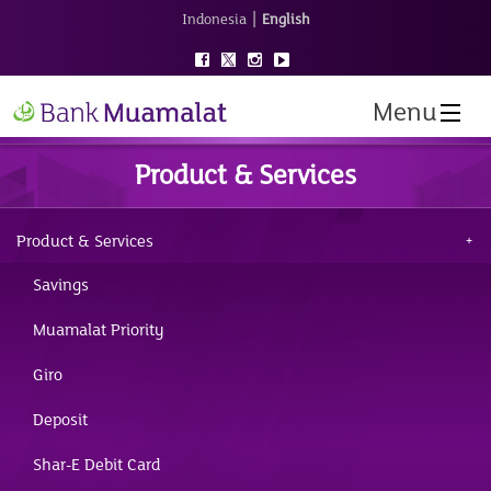
|
Indonesia
English
Menu
Product & Services
Product & Services
Savings
Muamalat Priority
Giro
Deposit
Shar-E Debit Card