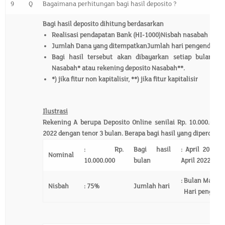
9
Q
Bagaimana perhitungan bagi hasil deposito ?
Bagi hasil deposito dihitung berdasarkan
Realisasi pendapatan Bank (HI-1000)
Nisbah nasabah
Jumlah Dana yang ditempatkan
Jumlah hari pengendapan
Bagi hasil tersebut akan dibayarkan setiap bulannya
Nasabah* atau rekening deposito Nasabah**.
*) jika fitur non kapitalisir,
**) jika fitur kapitalisir
Ilustrasi
Rekening A berupa Deposito Online senilai Rp. 10.000.000
2022 dengan tenor 3 bulan. Berapa bagi hasil yang diperoleh 
: Rp.
Bagi hasil
: April 2022 (
Nominal
10.000.000
bulan
April 2022)
: Bulan Maret 
Nisbah
: 75%
Jumlah hari
Hari pengenda