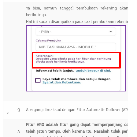
Ya bisa, namun tanggal pembukaan rekening akan terc
berikutnya.
Hal ini sudah disampaikan pada saat pembukaan rekening :
Q
Apa yang dimaksud dengan Fitur Automatic Rollover (ARO) ?
5
Fitur ARO adalah fitur yang dapat memperpanjang deposit
A
telah jatuh tempo. Oleh karena itu, Nasabah tidak perlu l