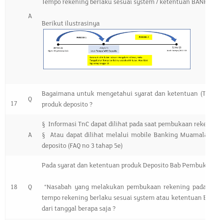
Tempo rekening berlaku sesuai system / ketentuan BANK.”
A
Berikut ilustrasinya
Bagaimana untuk mengetahui syarat dan ketentuan (Term & 
Q
17
produk deposito ?
§ Informasi TnC dapat dilihat pada saat pembukaan rekening
A
§ Atau dapat dilihat melalui mobile Banking Muamalat 
deposito (FAQ no 3 tahap 5e)
Pada syarat dan ketentuan produk Deposito Bab Pembukuan
18
Q
“Nasabah yang melakukan pembukaan rekening pada akhir
tempo rekening berlaku sesuai system atau ketentuan Bank”
dari tanggal berapa saja ?