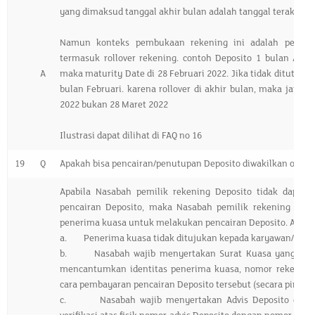
yang dimaksud tanggal akhir bulan adalah tanggal terakhir di
Namun konteks pembukaan rekening ini adalah pembuk
termasuk rollover rekening. contoh Deposito 1 bulan ARO 
A
maka maturity Date di 28 Februari 2022. Jika tidak ditutup, 
bulan Februari. karena rollover di akhir bulan, maka jatu
2022 bukan 28 Maret 2022
Ilustrasi dapat dilihat di FAQ no 16
19
Q
Apakah bisa pencairan/penutupan Deposito diwakilkan oleh o
Apabila Nasabah pemilik rekening Deposito tidak dapa
pencairan Deposito, maka Nasabah pemilik rekening waj
penerima kuasa untuk melakukan pencairan Deposito. Adapun
a. Penerima kuasa tidak ditujukan kepada karyawan/petu
b. Nasabah wajib menyertakan Surat Kuasa yang ditan
mencantumkan identitas penerima kuasa, nomor rekening 
cara pembayaran pencairan Deposito tersebut (secara pindah
c. Nasabah wajib menyertakan Advis Deposito dan Cu