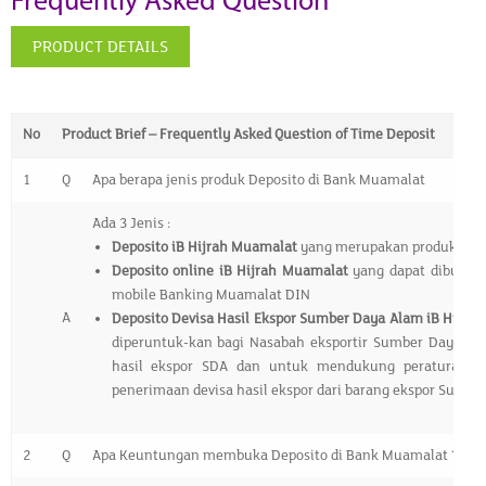
Frequently Asked Question
PRODUCT DETAILS
No
Product Brief
– Frequently Asked Question of Time Deposit
1
Q
Apa berapa jenis produk Deposito di Bank Muamalat
Ada 3 Jenis :
Deposito iB Hijrah Muamalat
yang merupakan produk depo
Deposito online iB Hijrah Muamalat
yang dapat dibuka k
mobile Banking Muamalat DIN
A
Deposito Devisa Hasil Ekspor Sumber Daya Alam iB Hijra
diperuntuk-kan bagi Nasabah eksportir Sumber Daya A
hasil ekspor SDA dan untuk mendukung peraturan p
penerimaan devisa hasil ekspor dari barang ekspor Sumbe
2
Q
Apa Keuntungan membuka Deposito di Bank Muamalat ?