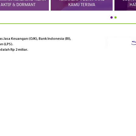
AKTIF & DORMANT
KAMU TERIMA
HA
 Jasa Keuangan (OJK), Bank Indonesia (BI),
n (LPS).
alah Rp 2 miliar.