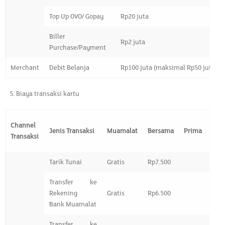
Top Up OVO/ Gopay
Rp20 juta
Biller
Rp2 juta
Purchase/Payment
Merchant
Debit Belanja
Rp100 juta (maksimal Rp50 juta/tr
Biaya transaksi kartu
Channel
Jenis Transaksi
Muamalat
Bersama
Prima
Li
Transaksi
Tarik Tunai
Gratis
Rp7.500
Transfer ke
Rekening
Gratis
Rp6.500
Bank Muamalat
Transfer ke