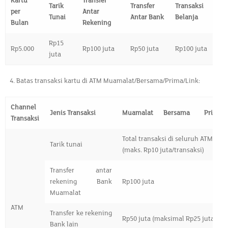
Kartu
Transfer
(
Tarik
Transfer
Transaksi
per
Antar
Tunai
Antar Bank
Belanja
Bulan
Rekening
U
Rp15
Rp5.000
Rp100 juta
Rp50 juta
Rp100 juta
R
juta
Batas transaksi kartu di ATM Muamalat/Bersama/Prima/Link:
Channel
Jenis Transaksi
Muamalat
Bersama
Prima
Transaksi
Total transaksi di seluruh ATM Rp15
Tarik tunai
(maks. Rp10 juta/transaksi)
Transfer antar
rekening Bank
Rp100 juta
Muamalat
ATM
Transfer ke rekening
Rp50 juta (maksimal Rp25 juta/tran
Bank lain