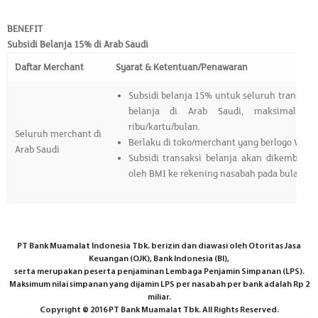
BENEFIT
Subsidi Belanja 15% di Arab Saudi
Daftar Merchant
Syarat & Ketentuan/Penawaran
Subsidi belanja 15% untuk seluruh transaks
belanja di Arab Saudi, maksimal sub
ribu/kartu/bulan.
Seluruh merchant di
Berlaku di toko/merchant yang berlogo Visa/
Arab Saudi
Subsidi transaksi belanja akan dikembalika
oleh BMI ke rekening nasabah pada bulan be
PT Bank Muamalat Indonesia Tbk. berizin dan diawasi oleh Otoritas Jasa
Keuangan (OJK), Bank Indonesia (BI),
serta merupakan peserta penjaminan Lembaga Penjamin Simpanan (LPS).
Maksimum nilai simpanan yang dijamin LPS per nasabah per bank adalah Rp 2
miliar.
Copyright © 2016 PT Bank Muamalat Tbk. All Rights Reserved.